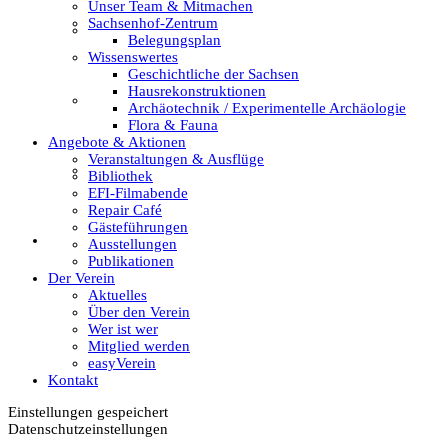
Unser Team & Mitmachen
Sachsenhof-Zentrum
Wer ist wer
Belegungsplan
Wissenswertes
Geschichtliche der Sachsen
Hausrekonstruktionen
Mitglied werden
Archäotechnik / Experimentelle Archäologie
Flora & Fauna
Angebote & Aktionen
Veranstaltungen & Ausflüge
easyVerein
Bibliothek
EFI-Filmabende
Repair Café
Gästeführungen
Kontakt
Ausstellungen
Publikationen
Der Verein
Aktuelles
Über den Verein
Wer ist wer
Mitglied werden
easyVerein
Kontakt
Einstellungen gespeichert
Datenschutzeinstellungen