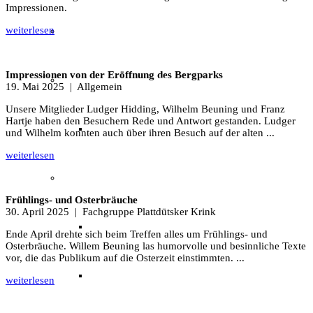
Impressionen.
weiterlesen
Unser Team & Mitmachen
Impressionen von der Eröffnung des Bergparks
Sachsenhof-Zentrum
19. Mai 2025
| Allgemein
Unsere Mitglieder Ludger Hidding, Wilhelm Beuning und Franz
Hartje haben den Besuchern Rede und Antwort gestanden. Ludger
Belegungsplan
und Wilhelm konnten auch über ihren Besuch auf der alten ...
weiterlesen
Wissenswertes
Frühlings- und Osterbräuche
30. April 2025
| Fachgruppe Plattdütsker Krink
Geschichtliche der Sachsen
Ende April drehte sich beim Treffen alles um Frühlings- und
Osterbräuche. Willem Beuning las humorvolle und besinnliche Texte
vor, die das Publikum auf die Osterzeit einstimmten. ...
Hausrekonstruktionen
weiterlesen