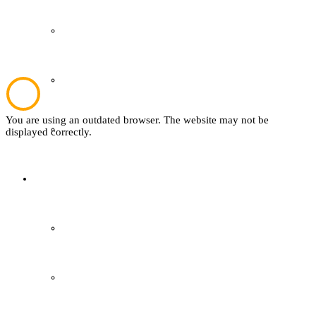
Plattdeutsch
Sachsenhof
You are using an outdated browser. The website may not be
Textil
displayed correctly.
Sachsenhof
Über den Sachsenhof
Aktuelles vom Sachsenhof