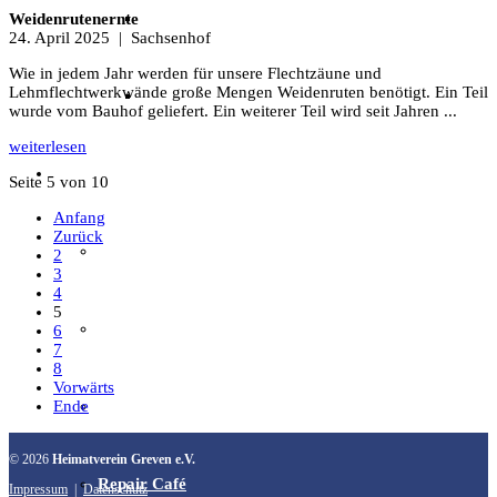
Archäotechnik / Experimentelle Archäologie
Weidenrutenernte
24. April 2025
| Sachsenhof
Wie in jedem Jahr werden für unsere Flechtzäune und
Lehmflechtwerkwände große Mengen Weidenruten benötigt. Ein Teil
Flora & Fauna
wurde vom Bauhof geliefert. Ein weiterer Teil wird seit Jahren ...
weiterlesen
Angebote & Aktionen
Seite 5 von 10
Anfang
Zurück
Veranstaltungen & Ausflüge
2
3
4
5
Bibliothek
6
7
8
Vorwärts
EFI-Filmabende
Ende
© 2026
Heimatverein Greven e.V.
Repair Café
Impressum
|
Datenschutz