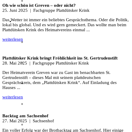
Textil
Oh wie schön ist Greven – oder nicht?
25. Juni 2025
| Fachgruppe Plattdütsker Krink
Das Wetter ist immer ein beliebtes Gesprächsthema. Oder die Politik,
Sachsenhof
lokal bis global. Und es wird gern gemeckert. Das wollte man beim
Plattdütsken Krink des Heimatvereins einmal ...
weiterlesen
Über den Sachsenhof
Plattdütsker Krink bringt Fröhlichkeit ins St. Gertrudenstift
Aktuelles vom Sachsenhof
28. Mai 2025
| Fachgruppe Plattdütsker Krink
Der Heimatverein Greven war zu Gast im benachbarten St.
Gertrudenstift – dieses Mal mit seinem plattdeutschen
Gesprächskreis, dem „Plattdütsken Krink“. Auf Einladung des
Besichtigung & Führungen
Hauses ...
weiterlesen
Aktionen & Veranstaltungen
Backtag am Sachsenhof
27. Mai 2025
| Sachsenhof
Außerschulischer Lernort
Ein voller Erfolg war der Brotbacktag am Sachsenhof. Hier einige