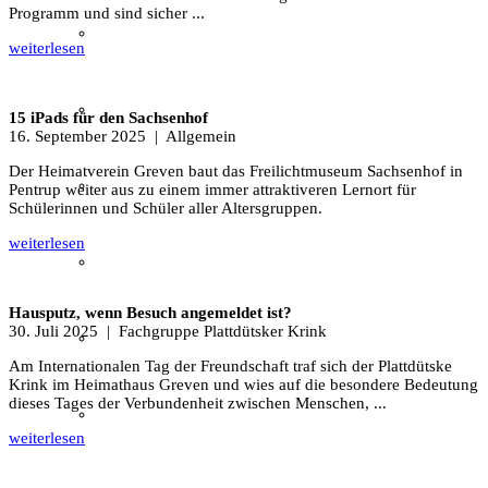
Programm und sind sicher ...
Film & Video
weiterlesen
Grevener aus aller Welt
15 iPads für den Sachsenhof
16. September 2025
| Allgemein
Der Heimatverein Greven baut das Freilichtmuseum Sachsenhof in
Grevener Geschichte
Pentrup weiter aus zu einem immer attraktiveren Lernort für
Schülerinnen und Schüler aller Altersgruppen.
weiterlesen
Kultur und Bildung
Hausputz, wenn Besuch angemeldet ist?
30. Juli 2025
| Fachgruppe Plattdütsker Krink
Plattdeutsch
Am Internationalen Tag der Freundschaft traf sich der Plattdütske
Krink im Heimathaus Greven und wies auf die besondere Bedeutung
dieses Tages der Verbundenheit zwischen Menschen, ...
Sachsenhof
weiterlesen