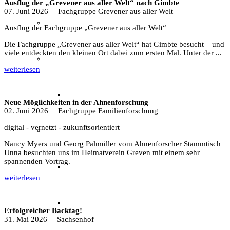
Ausflug der „Grevener aus aller Welt“ nach Gimbte
07. Juni 2026
| Fachgruppe Grevener aus aller Welt
Unser Team & Mitmachen
Ausflug der Fachgruppe „Grevener aus aller Welt“
Die Fachgruppe „Grevener aus aller Welt“ hat Gimbte besucht – und
viele entdeckten den kleinen Ort dabei zum ersten Mal. Unter der ...
Sachsenhof-Zentrum
weiterlesen
Belegungsplan
Neue Möglichkeiten in der Ahnenforschung
02. Juni 2026
| Fachgruppe Familienforschung
digital - vernetzt - zukunftsorientiert
Wissenswertes
Nancy Myers und Georg Palmüller vom Ahnenforscher Stammtisch
Unna besuchten uns im Heimatverein Greven mit einem sehr
spannenden Vortrag.
Geschichtliche der Sachsen
weiterlesen
Hausrekonstruktionen
Erfolgreicher Backtag!
31. Mai 2026
| Sachsenhof