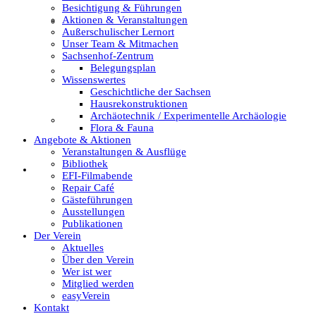
Besichtigung & Führungen
Aktionen & Veranstaltungen
Wer ist wer
Außerschulischer Lernort
Unser Team & Mitmachen
Sachsenhof-Zentrum
Belegungsplan
Mitglied werden
Wissenswertes
Geschichtliche der Sachsen
Hausrekonstruktionen
Archäotechnik / Experimentelle Archäologie
easyVerein
Flora & Fauna
Angebote & Aktionen
Veranstaltungen & Ausflüge
Bibliothek
Kontakt
EFI-Filmabende
Repair Café
Gästeführungen
Ausstellungen
Publikationen
Der Verein
Aktuelles
Über den Verein
Wer ist wer
Mitglied werden
easyVerein
Kontakt