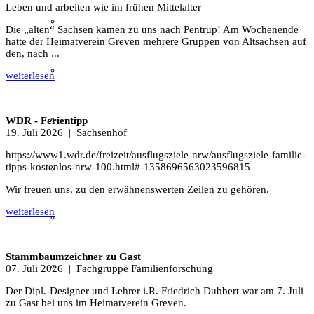
Leben und arbeiten wie im frühen Mittelalter
Film & Video
Die „alten“ Sachsen kamen zu uns nach Pentrup! Am Wochenende
hatte der Heimatverein Greven mehrere Gruppen von Altsachsen auf
den, nach ...
Grevener aus aller Welt
weiterlesen
Grevener Geschichte
WDR - Ferientipp
19. Juli 2026
| Sachsenhof
https://www1.wdr.de/freizeit/ausflugsziele-nrw/ausflugsziele-familie-
tipps-kostenlos-nrw-100.html#-1358696563023596815
Kultur und Bildung
Wir freuen uns, zu den erwähnenswerten Zeilen zu gehören.
weiterlesen
Plattdeutsch
Stammbaumzeichner zu Gast
Sachsenhof
07. Juli 2026
| Fachgruppe Familienforschung
Der Dipl.-Designer und Lehrer i.R. Friedrich Dubbert war am 7. Juli
zu Gast bei uns im Heimatverein Greven.