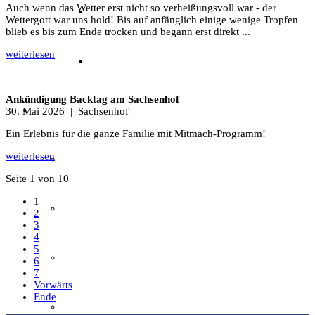
Auch wenn das Wetter erst nicht so verheißungsvoll war - der
Archäotechnik / Experimentelle Archäologie
Wettergott war uns hold! Bis auf anfänglich einige wenige Tropfen
blieb es bis zum Ende trocken und begann erst direkt ...
weiterlesen
Flora & Fauna
Ankündigung Backtag am Sachsenhof
Angebote & Aktionen
30. Mai 2026
| Sachsenhof
Ein Erlebnis für die ganze Familie mit Mitmach-Programm!
weiterlesen
Veranstaltungen & Ausflüge
Seite 1 von 10
1
Bibliothek
2
3
4
5
EFI-Filmabende
6
7
Vorwärts
Ende
Repair Café