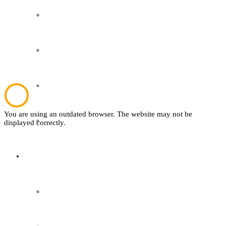
Kultur und Bildung
Plattdeutsch
Sachsenhof
You are using an outdated browser. The website may not be
Textil
displayed correctly.
Sachsenhof
Über den Sachsenhof