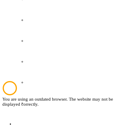
Grevener Geschichte
Kultur und Bildung
Plattdeutsch
Sachsenhof
You are using an outdated browser. The website may not be
Textil
displayed correctly.
Sachsenhof