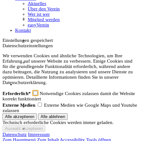
Aktuelles
Über den Verein
Wer ist wer
Gästeführungen
Mitglied werden
easyVerein
Kontakt
Einstellungen gespeichert
Ausstellungen
Datenschutzeinstellungen
Wir verwenden Cookies und ähnliche Technologien, um Ihre
Erfahrung auf unserer Website zu verbessern. Einige Cookies sind
Publikationen
für die grundlegende Funktionalität erforderlich, während andere
dazu beitragen, die Nutzung zu analysieren und unsere Dienste zu
optimieren. Detaillierte Informationen finden Sie in unserer
Datenschutzerklärung.
Der Verein
Erforderlich*
Notwendige Cookies zulassen damit die Website
korrekt funktioniert
Externe Medien
Externe Medien wie Google Maps und Youtube
Aktuelles
zulassen
Technisch erforderliche Cookies werden immer geladen.
Über den Verein
Datenschutz
Impressum
Zum Hauptmenü
Zum Inhalt
Accessibility Tools öffnen