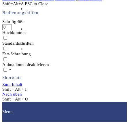
Shift+Alt+A
ESC to Close
Wer ist wer
Bedienungshilfen
Schriftgröße
Mitglied werden
Hochkontrast
Standardschriften
easyVerein
Fett-Schreibung
Animationen deaktivieren
Kontakt
Shortcuts
Zum Inhalt
Shift + Alt + I
Nach oben
Shift + Alt + O
Menu