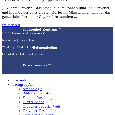
„75 Jahre Greven“ – das Stadtjubiläum können rund 500 Grevener
Unser Team & Mitmachen
und Freunde des einst größten Dorfes im Münsterland nicht nur das
ganze Jahr über in der City erleben, sondern ...
weiterlesen
Sachsenhof-Zentrum
© 2026
Heimatverein Greven e.V.
Impressum
|
Datenschutz
Belegungsplan
Webdesign:
Markus Olesch | design the future
Gefördert durch die Stadt Greven
Wissenswertes
Startseite
Geschichtliche der Sachsen
Fachgruppen
Archäologie
Bilddokumentation
Familienforschung
Hausrekonstruktionen
Film & Video
Grevener aus aller Welt
Grevener Geschichte
Kultur und Bildung