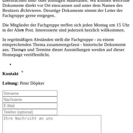
überbrachten Bild- oder sonstigen Materialien. Wir können wertvolle
Dokumente direkt vor Ort einscannen und unter dem Namen des
Film & Video
Besitzers archivieren. Derartige Dokumente nimmt der Leiter der
Fachgruppe gerne entgegen.
Die Mitglieder der Fachgruppe treffen sich jeden Montag um 15 Uhr
Grevener aus aller Welt
in der Alten Post. Interessierte sind jederzeit herzlich willkommen.
In regelmäßigen Abständen stellt die Fachgruppe - zu einem
entsprechenden Thema zusammengefasst - historische Dokumente
aus. Themen und Termine dieser Ausstellungen werden auf dieser
Grevener Geschichte
Homepage veröffentlicht.
Kultur und Bildung
Kontakt
Leitung:
Peter Döpker
Plattdeutsch
Sachsenhof