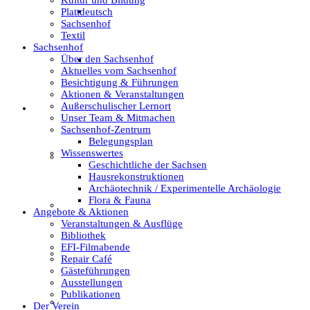
Archäotechnik / Experimentelle Archäologie
Plattdeutsch
Sachsenhof
Textil
Sachsenhof
Über den Sachsenhof
Flora & Fauna
Aktuelles vom Sachsenhof
Besichtigung & Führungen
Aktionen & Veranstaltungen
Außerschulischer Lernort
Angebote & Aktionen
Unser Team & Mitmachen
Sachsenhof-Zentrum
Belegungsplan
Wissenswertes
Veranstaltungen & Ausflüge
Geschichtliche der Sachsen
Hausrekonstruktionen
Archäotechnik / Experimentelle Archäologie
Flora & Fauna
Bibliothek
Angebote & Aktionen
Veranstaltungen & Ausflüge
Bibliothek
EFI-Filmabende
EFI-Filmabende
Repair Café
Gästeführungen
Ausstellungen
Publikationen
Repair Café
Der Verein