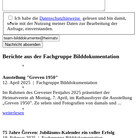
Textil
Ich habe die
Daten­schutz­hinweise
gelesen und bin damit,
Sachsenhof
sowie mit der Nutzung meiner Daten zur Bearbeitung der
Anfrage, einverstanden.
Über den Sachsenhof
Nachricht absenden
Berichte aus der Fachgruppe Bilddokumentation
Aktuelles vom Sachsenhof
Ausstellung "Greven 1950"
12. April 2025
| Fachgruppe Bilddokumentation
Besichtigung & Führungen
Im Rahmen des Grevener Festjahrs 2025 präsentiert der
Heimatverein ab Montag, 7. April, im Rathausfoyer die Ausstellung
„Greven 1950". Zu sehen sind Fotografien von damals und ...
Aktionen & Veranstaltungen
weiterlesen
Außerschulischer Lernort
75 Jahre Greven: Jubiläums-Kalender ein voller Erfolg
19. Februar 2025
| Fachgruppe Bilddokumentation