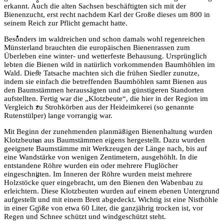
Textil
erkannt. Auch die alten Sachsen beschäftigten sich mit der
Bienenzucht, erst recht nachdem Karl der Große dieses um 800 in
seinem Reich zur Pflicht gemacht hatte.
Sachsenhof
Besonders im waldreichen und schon damals wohl regenreichen
Münsterland brauchten die europäischen Bienenrassen zum
Überleben eine winter- und wetterfeste Behausung. Ursprünglich
lebten die Bienen wild in natürlich vorkommenden Baumhöhlen im
Über den Sachsenhof
Wald. Diese Tatsache machten sich die frühen Siedler zunutze,
indem sie einfach die betreffenden Baumhöhlen samt Bienen aus
den Baumstämmen heraussägten und an günstigeren Standorten
aufstellten. Fertig war die „Klotzbeute“, die hier in der Region im
Aktuelles vom Sachsenhof
Vergleich zu Strohkörben aus der Heideimkerei (so genannte
Rutenstülper) lange vorrangig war.
Mit Beginn der zunehmenden planmäßigen Bienenhaltung wurden
Klotzbeuten aus Baumstämmen eigens hergestellt. Dazu wurden
Besichtigung & Führungen
geeignete Baumstämme mit Werkzeugen der Länge nach, bis auf
eine Wandstärke von wenigen Zentimetern, ausgehöhlt. In die
entstandene Röhre wurden ein oder mehrere Fluglöcher
eingeschnitten. Im Inneren der Röhre wurden meist mehrere
Aktionen & Veranstaltungen
Holzstöcke quer eingebracht, um den Bienen den Wabenbau zu
erleichtern. Diese Klotzbeuten wurden auf einem ebenen Untergrund
aufgestellt und mit einem Brett abgedeckt. Wichtig ist eine Nisthöhle
in einer Größe von etwa 60 Liter, die ganzjährig trocken ist, vor
Außerschulischer Lernort
Regen und Schnee schützt und windgeschützt steht.