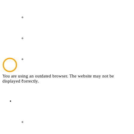
Kultur und Bildung
Plattdeutsch
Sachsenhof
You are using an outdated browser. The website may not be
Textil
displayed correctly.
Sachsenhof
Über den Sachsenhof