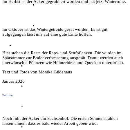
Im Herbst ist der Acker gegrubbert worden und hat jetzt Winterruhe.
Archäotechnik / Experimentelle Archäologie
Flora & Fauna
Im Oktober ist das Wintergetreide gesät worden. Es ist gut
aufgegangen lässt uns auf eine gute Ernte hoffen.
Angebote & Aktionen
Hier stehen die Reste der Raps- und Senfpflanzen. Die wurden im
Spätsommer zur Bodenverbesserung ausgesät. Damit werden auch
unerwünschte Pflanzen wie Hühnerhirse und Quecken unterdrückt.
Veranstaltungen & Ausflüge
Text und Fotos von Monika Gildehaus
Januar 2026
Bibliothek
Februar
EFI-Filmabende
Noch ruht der Acker am Sachsenhof. Die ersten Sonnenstrahlen
lassen ahnen, dass es bald wieder Arbeit geben wird.
Repair Café