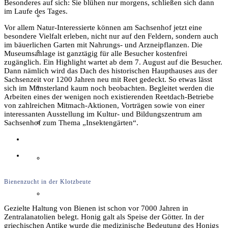
Besonderes auf sich: Sie blühen nur morgens, schließen sich dann
im Laufe des Tages.
Film & Video
Vor allem Natur-Interessierte können am Sachsenhof jetzt eine
besondere Vielfalt erleben, nicht nur auf den Feldern, sondern auch
im bäuerlichen Garten mit Nahrungs- und Arzneipflanzen. Die
Grevener aus aller Welt
Museumsanlage ist ganztägig für alle Besucher kostenfrei
zugänglich. Ein Highlight wartet ab dem 7. August auf die Besucher.
Dann nämlich wird das Dach des historischen Haupthauses aus der
Sachsenzeit vor 1200 Jahren neu mit Reet gedeckt. So etwas lässt
Grevener Geschichte
sich im Münsterland kaum noch beobachten. Begleitet werden die
Arbeiten eines der wenigen noch existierenden Reetdach-Betriebe
von zahlreichen Mitmach-Aktionen, Vorträgen sowie von einer
interessanten Ausstellung im Kultur- und Bildungszentrum am
Kultur und Bildung
Sachsenhof zum Thema „Insektengärten“.
Plattdeutsch
Bienenzucht in der Klotzbeute
Sachsenhof
Gezielte Haltung von Bienen ist schon vor 7000 Jahren in
Zentralanatolien belegt. Honig galt als Speise der Götter. In der
griechischen Antike wurde die medizinische Bedeutung des Honigs