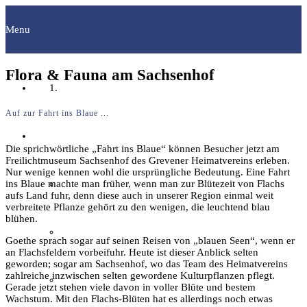
Menu
Flora & Fauna am Sachsenhof
Startseite
Auf zur Fahrt ins Blaue ...
Fachgruppen
Die sprichwörtliche „Fahrt ins Blaue“ können Besucher jetzt am
Freilichtmuseum Sachsenhof des Grevener Heimatvereins erleben.
Nur wenige kennen wohl die ursprüngliche Bedeutung. Eine Fahrt
Archäologie
ins Blaue machte man früher, wenn man zur Blütezeit von Flachs
aufs Land fuhr, denn diese auch in unserer Region einmal weit
verbreitete Pflanze gehört zu den wenigen, die leuchtend blau
blühen.
Bilddokumentation
Goethe sprach sogar auf seinen Reisen von „blauen Seen“, wenn er
an Flachsfeldern vorbeifuhr. Heute ist dieser Anblick selten
geworden; sogar am Sachsenhof, wo das Team des Heimatvereins
zahlreiche inzwischen selten gewordene Kulturpflanzen pflegt.
Familienforschung
Gerade jetzt stehen viele davon in voller Blüte und bestem
Wachstum. Mit den Flachs-Blüten hat es allerdings noch etwas