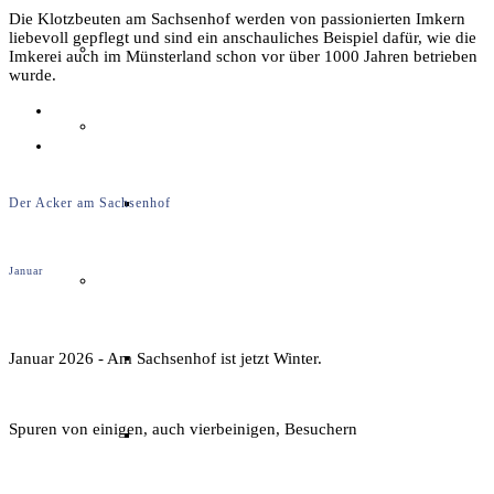
Die Klotzbeuten am Sachsenhof werden von passionierten Imkern
liebevoll gepflegt und sind ein anschauliches Beispiel dafür, wie die
Unser Team & Mitmachen
Imkerei auch im Münsterland schon vor über 1000 Jahren betrieben
wurde.
Sachsenhof-Zentrum
Belegungsplan
Der Acker am Sachsenhof
Januar
Wissenswertes
Geschichtliche der Sachsen
Januar 2026 - Am Sachsenhof ist jetzt Winter.
Spuren von einigen, auch vierbeinigen, Besuchern
Hausrekonstruktionen