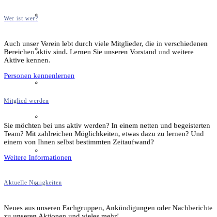
Film & Video
Wer ist wer?
Auch unser Verein lebt durch viele Mitglieder, die in verschiedenen
Grevener aus aller Welt
Bereichen aktiv sind. Lernen Sie unseren Vorstand und weitere
Aktive kennen.
Personen kennenlernen
Grevener Geschichte
Mitglied werden
Kultur und Bildung
Sie möchten bei uns aktiv werden? In einem netten und begeisterten
Team? Mit zahlreichen Möglichkeiten, etwas dazu zu lernen? Und
einem von Ihnen selbst bestimmten Zeitaufwand?
Plattdeutsch
Weitere Informationen
Aktuelle Neuigkeiten
Sachsenhof
Neues aus unseren Fachgruppen, Ankündigungen oder Nachberichte
zu unseren Aktionen und vieles mehr!