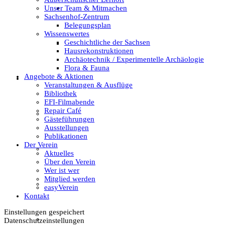
Unser Team & Mitmachen
Archäotechnik / Experimentelle Archäologie
Sachsenhof-Zentrum
Belegungsplan
Wissenswertes
Geschichtliche der Sachsen
Flora & Fauna
Hausrekonstruktionen
Archäotechnik / Experimentelle Archäologie
Flora & Fauna
Angebote & Aktionen
Angebote & Aktionen
Veranstaltungen & Ausflüge
Bibliothek
EFI-Filmabende
Repair Café
Veranstaltungen & Ausflüge
Gästeführungen
Ausstellungen
Publikationen
Der Verein
Bibliothek
Aktuelles
Über den Verein
Wer ist wer
Mitglied werden
EFI-Filmabende
easyVerein
Kontakt
Einstellungen gespeichert
Repair Café
Datenschutzeinstellungen