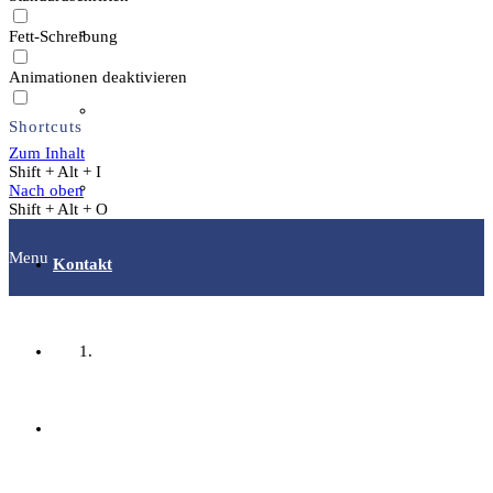
Wer ist wer
Fett-Schreibung
Animationen deaktivieren
Mitglied werden
Shortcuts
Zum Inhalt
Shift + Alt + I
easyVerein
Nach oben
Shift + Alt + O
Menu
Kontakt
Startseite
Fachgruppen