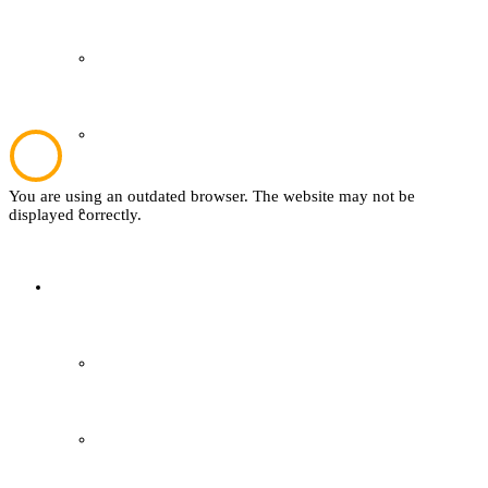
Plattdeutsch
Sachsenhof
You are using an outdated browser. The website may not be
Textil
displayed correctly.
Sachsenhof
Über den Sachsenhof
Aktuelles vom Sachsenhof