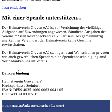
Textil
Jetzt entdecken
Mit einer Spende unterstützen...
Sachsenhof
Der Heimatverein Greven e.V. ist zur Verrichtung der vielfältigen
Aufgaben auf Zuwendungen angewiesen. Sämtliche Ausgaben des
Über den Sachsenhof
Vereins müssen kostendeckend kalkuliert sein. Als gemeinnützig
anerkannter Verein darf der Heimatverein keine Gewinne
erwirtschaften.
Der Heimatverein Greven e.V. stellt gerne auf Wunsch allen privaten
Aktuelles vom Sachsenhof
wie auch gewerblichen Spendern eine Spendenbescheinigung aus!
Wir bedanken uns im Voraus.
Besichtigung & Führungen
Bankverbindung
Heimatverein Greven e.V.
Kreissparkasse Steinfurt
Aktionen & Veranstaltungen
IBAN: DE09 4035 1060 0063 0041 05
BIC: WELADED1STF
Außerschulischer Lernort
© 2026
Heimatverein Greven e.V.