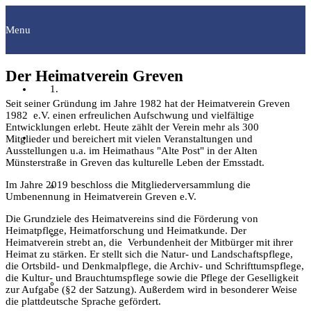
Menu
Der Heimatverein Greven
Startseite
Seit seiner Gründung im Jahre 1982 hat der Heimatverein Greven
1982 e.V. einen erfreulichen Aufschwung und vielfältige
Entwicklungen erlebt. Heute zählt der Verein mehr als 300
Fachgruppen
Mitglieder und bereichert mit vielen Veranstaltungen und
Ausstellungen u.a. im Heimathaus "Alte Post" in der Alten
Münsterstraße in Greven das kulturelle Leben der Emsstadt.
Im Jahre 2019 beschloss die Mitgliederversammlung die
Archäologie
Umbenennung in Heimatverein Greven e.V.
Die Grundziele des Heimatvereins sind die Förderung von
Heimatpflege, Heimatforschung und Heimatkunde. Der
Bilddokumentation
Heimatverein strebt an, die Verbundenheit der Mitbürger mit ihrer
Heimat zu stärken. Er stellt sich die Natur- und Landschaftspflege,
die Ortsbild- und Denkmalpflege, die Archiv- und Schrifttumspflege,
die Kultur- und Brauchtumspflege sowie die Pflege der Geselligkeit
Familienforschung
zur Aufgabe (§2 der Satzung). Außerdem wird in besonderer Weise
die plattdeutsche Sprache gefördert.