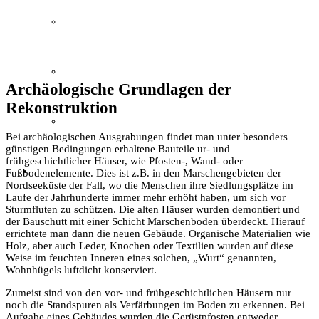
Wer ist wer
Mitglied werden
Archäologische Grundlagen der
Rekonstruktion
easyVerein
Bei archäologischen Ausgrabungen findet man unter besonders
günstigen Bedingungen erhaltene Bauteile ur- und
frühgeschichtlicher Häuser, wie Pfosten-, Wand- oder
Kontakt
Fußbodenelemente. Dies ist z.B. in den Marschengebieten der
Nordseeküste der Fall, wo die Menschen ihre Sied­lungsplätze im
Laufe der Jahrhunderte immer mehr erhöht haben, um sich vor
Sturmfluten zu schützen. Die alten Häuser wurden demontiert und
der Bauschutt mit einer Schicht Marschenboden überdeckt. Hierauf
errichtete man dann die neuen Gebäude. Organische Materialien wie
Holz, aber auch Leder, Knochen oder Textilien wurden auf diese
Weise im feuchten Inneren eines solchen, „Wurt“ genannten,
Wohnhügels luftdicht konserviert.
Zumeist sind von den vor- und frühgeschichtlichen Häusern nur
noch die Standspuren als Verfärbungen im Boden zu erkennen. Bei
Aufgabe eines Gebäudes wurden die Gerüstpfosten entweder