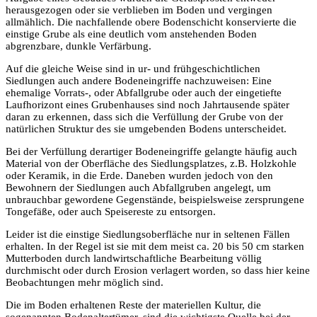
herausgezogen oder sie verblieben im Boden und vergingen
allmählich. Die nachfallende obere Bodenschicht konservierte die
einstige Grube als eine deutlich vom anste­henden Boden
abgrenzbare, dunkle Verfärbung.
Auf die gleiche Weise sind in ur- und frühgeschichtlichen
Siedlungen auch andere Bodeneingriffe nachzuweisen: Eine
ehemalige Vorrats-, oder Abfallgrube oder auch der eingetiefte
Laufhorizont eines Grubenhauses sind noch Jahrtausende später
daran zu erkennen, dass sich die Verfüllung der Grube von der
natürlichen Struktur des sie umgebenden Bodens unter­scheidet.
Bei der Verfüllung derartiger Bodeneingriffe gelangte häufig auch
Material von der Oberfläche des Siedlungsplatzes, z.B. Holzkohle
oder Keramik, in die Erde. Daneben wurden jedoch von den
Bewohnern der Siedlungen auch Abfallgruben angelegt, um
unbrauchbar gewordene Gegenstände, beispiels­weise zersprungene
Tongefäße, oder auch Speisereste zu entsorgen.
Leider ist die einstige Siedlungsoberfläche nur in seltenen Fällen
erhalten. In der Regel ist sie mit dem meist ca. 20 bis 50 cm starken
Mutterboden durch landwirtschaftliche Bearbeitung völlig
durchmischt oder durch Erosion verla­gert worden, so dass hier keine
Beobachtungen mehr möglich sind.
Die im Boden erhaltenen Reste der materiellen Kultur, die
sogenannten Bodenaltertümer, sind die wichtigste Quelle bei der