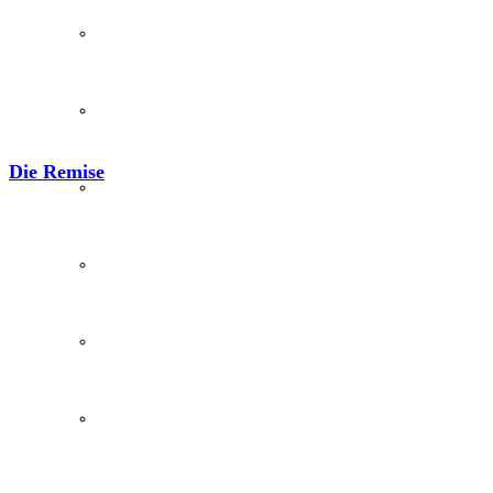
Film & Video
Grevener aus aller Welt
Die Remise
Grevener Geschichte
Kultur und Bildung
Plattdeutsch
Sachsenhof