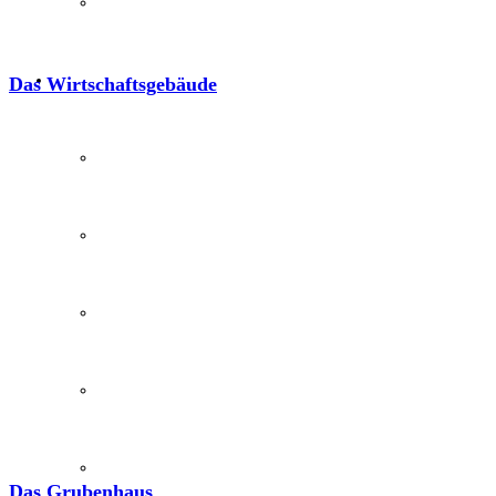
Textil
Sachsenhof
Das Wirtschaftsgebäude
Über den Sachsenhof
Aktuelles vom Sachsenhof
Besichtigung & Führungen
Aktionen & Veranstaltungen
Außerschulischer Lernort
Das Grubenhaus