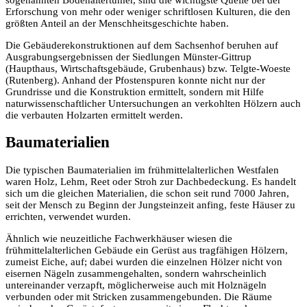
Erforschung von mehr oder weniger schriftlosen Kulturen, die den
größten Anteil an der Mensch­heitsgeschichte haben.
Die Gebäuderekonstruktionen auf dem Sachsenhof beruhen auf
Ausgra­bungsergebnissen der Siedlungen Münster-Gittrup
(Haupthaus, Wirtschafts­gebäude, Grubenhaus) bzw. Telgte-Woeste
(Rutenberg). Anhand der Pfostenspuren konnte nicht nur der
Grundrisse und die Konstruktion ermittelt, sondern mit Hilfe
naturwissenschaftlicher Untersuchungen an verkohlten Hölzern auch
die verbauten Holzarten ermittelt werden.
Baumaterialien
Die typischen Baumaterialien im frühmittelalterlichen Westfalen
waren Holz, Lehm, Reet oder Stroh zur Dachbedeckung. Es handelt
sich um die gleichen Materialien, die schon seit rund 7000 Jahren,
seit der Mensch zu Beginn der Jungsteinzeit anfing, feste Häuser zu
errichten, verwendet wurden.
Ähnlich wie neuzeitliche Fachwerkhäuser wiesen die
frühmittelalterlichen Gebäude ein Gerüst aus tragfähigen Hölzern,
zumeist Eiche, auf; dabei wurden die einzelnen Hölzer nicht von
eisernen Nägeln zusammen­gehalten, sondern wahrscheinlich
untereinander verzapft, möglicherweise auch mit Holznägeln
verbunden oder mit Stricken zusammengebunden. Die Räume