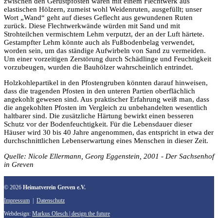
zwischen den Gerüstpfosten waren mit einem Flechtwerk aus
elasti­schen Hölzern, zumeist wohl Weidenruten, ausgefüllt; unser
Wort „Wand“ geht auf dieses Geflecht aus gewundenen Ruten
zurück. Diese Flechtwerk­wände würden mit Sand und mit
Strohteilchen vermischtem Lehm verputzt, der an der Luft härtete.
Gestampfter Lehm könnte auch als Fußbodenbelag verwendet,
worden sein, um das ständige Aufwirbeln von Sand zu vermeiden.
Um einer vorzeitigen Zerstörung durch Schädlinge und Feuchtigkeit
vorzu­beugen, wurden die Bauhölzer wahrscheinlich entrindet.
Holzkohlepartikel in den Pfostengruben könnten darauf hinweisen,
dass die tragenden Pfosten in den unteren Partien oberflächlich
angekohlt gewesen sind. Aus praktischer Erfahrung weiß man, dass
die angekohlten Pfosten im Vergleich zu unbehan­delten wesentlich
haltbarer sind. Die zusätzliche Härtung bewirkt einen besseren
Schutz vor der Bodenfeuchtigkeit. Für die Lebensdauer dieser
Häuser wird 30 bis 40 Jahre angenommen, das ent­spricht in etwa der
durchschnittli­chen Lebenserwartung eines Menschen in dieser Zeit.
Quelle: Nicole Ellermann, Georg Eggenstein, 2001 - Der Sachsenhof
in Greven
© 2026
Heimatverein Greven e.V.
Impressum
|
Datenschutz
Webdesign:
Markus Olesch | design the future