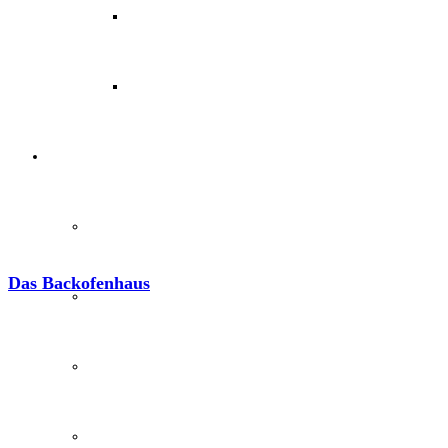
Archäotechnik / Experimentelle Archäologie
Flora & Fauna
Angebote & Aktionen
Veranstaltungen & Ausflüge
Das Backofenhaus
Bibliothek
EFI-Filmabende
Repair Café