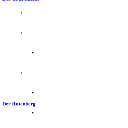
Unser Team & Mitmachen
Sachsenhof-Zentrum
Belegungsplan
Wissenswertes
Geschichtliche der Sachsen
Der Rutenberg
Hausrekonstruktionen