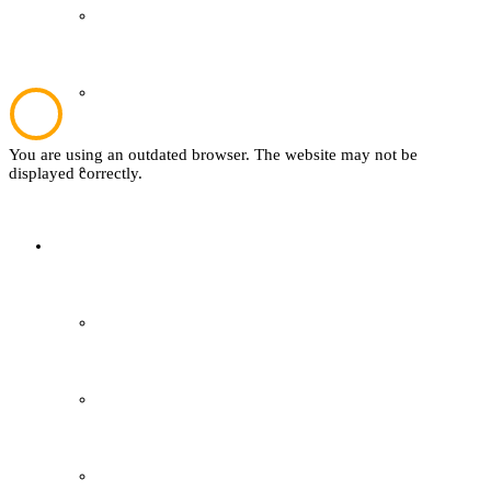
Plattdeutsch
Sachsenhof
You are using an outdated browser. The website may not be
Textil
displayed correctly.
Sachsenhof
Über den Sachsenhof
Aktuelles vom Sachsenhof
Besichtigung & Führungen