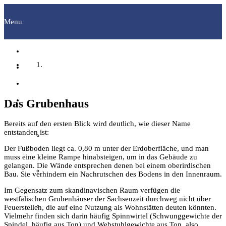
Menu
Startseite
Fachgruppen
Das Grubenhaus
Bereits auf den ersten Blick wird deutlich, wie dieser Name
entstanden ist:
Archäologie
Der Fußboden liegt ca. 0,80 m unter der Erdoberfläche, und man
muss eine kleine Rampe hinabsteigen, um in das Gebäude zu
gelangen. Die Wände entsprechen denen bei einem oberirdischen
Bilddokumentation
Bau. Sie verhindern ein Nachrutschen des Bodens in den Innenraum.
Im Gegensatz zum skandinavischen Raum verfügen die
westfälischen Grubenhäuser der Sachsenzeit durchweg nicht über
Familienforschung
Feuerstellen, die auf eine Nutzung als Wohnstätten deuten könnten.
Vielmehr finden sich darin häufig Spinnwirtel (Schwunggewichte der
Spindel, häufig aus Ton) und Webstuhlgewichte aus Ton, also