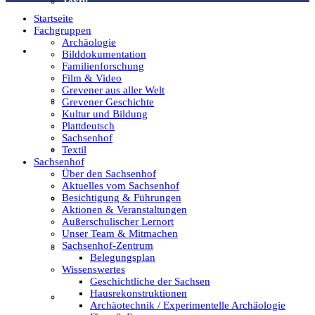
Textil
Startseite
Fachgruppen
Archäologie
Sachsenhof
Bilddokumentation
Familienforschung
Film & Video
Grevener aus aller Welt
Über den Sachsenhof
Grevener Geschichte
Kultur und Bildung
Plattdeutsch
Sachsenhof
Aktuelles vom Sachsenhof
Textil
Sachsenhof
Über den Sachsenhof
Aktuelles vom Sachsenhof
Besichtigung & Führungen
Besichtigung & Führungen
Aktionen & Veranstaltungen
Außerschulischer Lernort
Unser Team & Mitmachen
Sachsenhof-Zentrum
Aktionen & Veranstaltungen
Belegungsplan
Wissenswertes
Geschichtliche der Sachsen
Hausrekonstruktionen
Außerschulischer Lernort
Archäotechnik / Experimentelle Archäologie