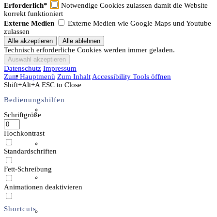
Erforderlich*
Notwendige Cookies zulassen damit die Website
Archäotechnik / Experimentelle Archäologie
korrekt funktioniert
Externe Medien
Externe Medien wie Google Maps und Youtube
zulassen
Flora & Fauna
Technisch erforderliche Cookies werden immer geladen.
Datenschutz
Impressum
Angebote & Aktionen
Zum Hauptmenü
Zum Inhalt
Accessibility Tools öffnen
Shift+Alt+A
ESC to Close
Bedienungshilfen
Veranstaltungen & Ausflüge
Schriftgröße
Hochkontrast
Bibliothek
Standardschriften
Fett-Schreibung
EFI-Filmabende
Animationen deaktivieren
Shortcuts
Repair Café