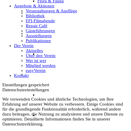
Flora & Fauna
Angebote & Aktionen
Veranstaltungen & Ausflüge
Unser Team & Mitmachen
Bibliothek
EFI-Filmabende
Repair Café
Gästeführungen
Sachsenhof-Zentrum
Ausstellungen
Publikationen
Der Verein
Aktuelles
Belegungsplan
Über den Verein
Wer ist wer
Mitglied werden
easyVerein
Wissenswertes
Kontakt
Einstellungen gespeichert
Datenschutzeinstellungen
Geschichtliche der Sachsen
Wir verwenden Cookies und ähnliche Technologien, um Ihre
Erfahrung auf unserer Website zu verbessern. Einige Cookies sind
für die grundlegende Funktionalität erforderlich, während andere
dazu beitragen, die Nutzung zu analysieren und unsere Dienste zu
Hausrekonstruktionen
optimieren. Detaillierte Informationen finden Sie in unserer
Datenschutzerklärung.