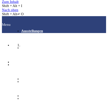
Zum Inhalt
Shift + Alt + I
Nach oben
Shift + Alt + O
Gästeführungen
Menu
Ausstellungen
Startseite
Publikationen
Fachgruppen
Der Verein
Archäologie
Aktuelles
Bilddokumentation
Über den Verein