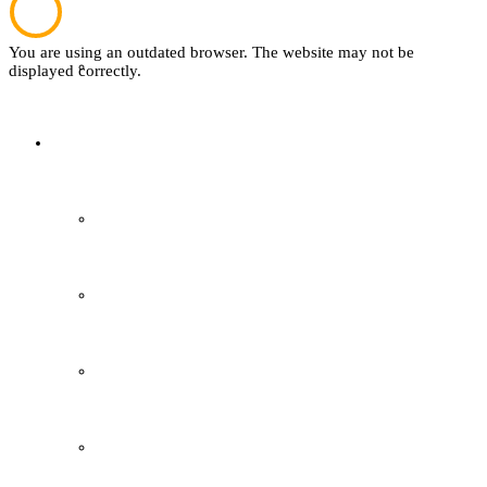
You are using an outdated browser. The website may not be
Textil
displayed correctly.
Sachsenhof
Über den Sachsenhof
Aktuelles vom Sachsenhof
Besichtigung & Führungen
Aktionen & Veranstaltungen