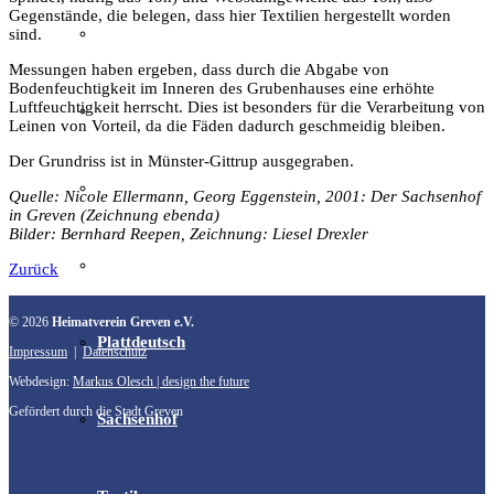
Gegenstände, die belegen, dass hier Textilien hergestellt worden
Film & Video
sind.
Messungen haben ergeben, dass durch die Abgabe von
Bodenfeuchtigkeit im Inneren des Grubenhauses eine erhöhte
Luftfeuchtigkeit herrscht. Dies ist besonders für die Verarbeitung von
Grevener aus aller Welt
Leinen von Vorteil, da die Fäden dadurch geschmeidig bleiben.
Der Grundriss ist in Münster-Gittrup ausgegraben.
Grevener Geschichte
Quelle: Nicole Ellermann, Georg Eggenstein, 2001: Der Sachsenhof
in Greven (Zeichnung ebenda)
Bilder: Bernhard Reepen, Zeichnung: Liesel Drexler
Kultur und Bildung
Zurück
© 2026
Heimatverein Greven e.V.
Plattdeutsch
Impressum
|
Datenschutz
Webdesign:
Markus Olesch | design the future
Gefördert durch die Stadt Greven
Sachsenhof