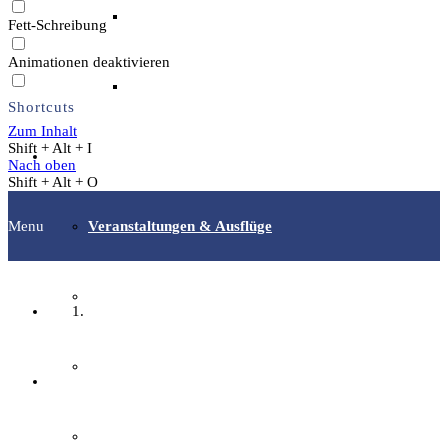
Archäotechnik / Experimentelle Archäologie
Fett-Schreibung
Animationen deaktivieren
Flora & Fauna
Shortcuts
Zum Inhalt
Shift + Alt + I
Angebote & Aktionen
Nach oben
Shift + Alt + O
Menu
Veranstaltungen & Ausflüge
Bibliothek
Startseite
EFI-Filmabende
Fachgruppen
Repair Café