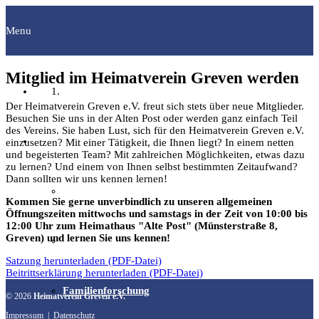
Menu
Mitglied im Heimatverein Greven werden
Startseite
Der Heimatverein Greven e.V. freut sich stets über neue Mitglieder.
Besuchen Sie uns in der Alten Post oder werden ganz einfach Teil
des Vereins. Sie haben Lust, sich für den Heimatverein Greven e.V.
Fachgruppen
einzusetzen? Mit einer Tätigkeit, die Ihnen liegt? In einem netten
und begeisterten Team? Mit zahlreichen Möglichkeiten, etwas dazu
zu lernen? Und einem von Ihnen selbst bestimmten Zeitaufwand?
Dann sollten wir uns kennen lernen!
Archäologie
Kommen Sie gerne unverbindlich zu unseren allgemeinen
Öffnungszeiten mittwochs und samstags in der Zeit von 10:00 bis
12:00 Uhr zum Heimathaus "Alte Post" (Münsterstraße 8,
Greven) und lernen Sie uns kennen!
Bilddokumentation
Satzung herunterladen (PDF-Datei)
Beitrittserklärung herunterladen (PDF-Datei)
Familienforschung
© 2026
Heimatverein Greven e.V.
Impressum
|
Datenschutz