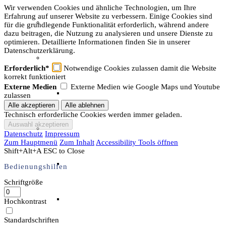
Wir verwenden Cookies und ähnliche Technologien, um Ihre
Erfahrung auf unserer Website zu verbessern. Einige Cookies sind
Unser Team & Mitmachen
für die grundlegende Funktionalität erforderlich, während andere
dazu beitragen, die Nutzung zu analysieren und unsere Dienste zu
optimieren. Detaillierte Informationen finden Sie in unserer
Datenschutzerklärung.
Sachsenhof-Zentrum
Erforderlich*
Notwendige Cookies zulassen damit die Website
korrekt funktioniert
Externe Medien
Externe Medien wie Google Maps und Youtube
Belegungsplan
zulassen
Technisch erforderliche Cookies werden immer geladen.
Wissenswertes
Datenschutz
Impressum
Zum Hauptmenü
Zum Inhalt
Accessibility Tools öffnen
Shift+Alt+A
ESC to Close
Geschichtliche der Sachsen
Bedienungshilfen
Schriftgröße
Hausrekonstruktionen
Hochkontrast
Standardschriften