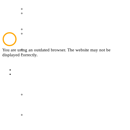
Wer ist wer
Plattdeutsch
Mitglied werden
Sachsenhof
easyVerein
You are using an outdated browser. The website may not be
Textil
displayed correctly.
Kontakt
Sachsenhof
Über den Sachsenhof
Aktuelles vom Sachsenhof