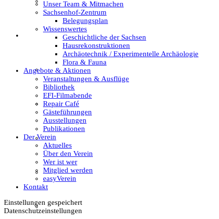
Textil
Unser Team & Mitmachen
Sachsenhof-Zentrum
Belegungsplan
Wissenswertes
Sachsenhof
Geschichtliche der Sachsen
Hausrekonstruktionen
Archäotechnik / Experimentelle Archäologie
Flora & Fauna
Über den Sachsenhof
Angebote & Aktionen
Veranstaltungen & Ausflüge
Bibliothek
EFI-Filmabende
Repair Café
Aktuelles vom Sachsenhof
Gästeführungen
Ausstellungen
Publikationen
Der Verein
Besichtigung & Führungen
Aktuelles
Über den Verein
Wer ist wer
Mitglied werden
Aktionen & Veranstaltungen
easyVerein
Kontakt
Einstellungen gespeichert
Außerschulischer Lernort
Datenschutzeinstellungen