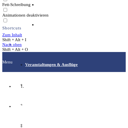
Fett-Schreibung
Archäotechnik / Experimentelle Archäologie
Animationen deaktivieren
Flora & Fauna
Shortcuts
Zum Inhalt
Shift + Alt + I
Nach oben
Angebote & Aktionen
Shift + Alt + O
Menu
Veranstaltungen & Ausflüge
Bibliothek
Startseite
EFI-Filmabende
Fachgruppen
Repair Café
Archäologie