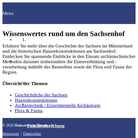
Menu
Wissenswertes rund um den Sachsenhof
Startseite
Erfahren Sie mehr über die Geschichte der Sachsen im Münsterland
und die historischen Hausrekonstruktionen am Sachsenhof.
Entdecken Sie spannende Einblicke in den Einsatz archäotechnischer
Fachgruppen
Methoden darunter insbesondere die Eisenverhüttung und -
verarbeitung mithilfe des Rennofens sowie die Flora und Fauna der
Region.
Archäologie
Übersicht der Themen
Geschichtliche der Sachsen
Hausrekonstruktionen
Bilddokumentation
Archäotechnik / Experimentelle Archäologie
Flora & Fauna
© 2026
Heimatverein Greven e.V.
Familienforschung
Impressum
|
Datenschutz