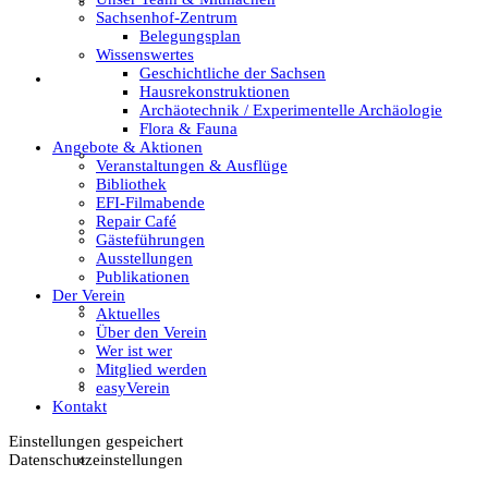
Textil
Sachsenhof-Zentrum
Belegungsplan
Wissenswertes
Geschichtliche der Sachsen
Sachsenhof
Hausrekonstruktionen
Archäotechnik / Experimentelle Archäologie
Flora & Fauna
Angebote & Aktionen
Über den Sachsenhof
Veranstaltungen & Ausflüge
Bibliothek
EFI-Filmabende
Repair Café
Aktuelles vom Sachsenhof
Gästeführungen
Ausstellungen
Publikationen
Der Verein
Besichtigung & Führungen
Aktuelles
Über den Verein
Wer ist wer
Mitglied werden
Aktionen & Veranstaltungen
easyVerein
Kontakt
Einstellungen gespeichert
Datenschutzeinstellungen
Außerschulischer Lernort