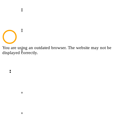
Wer ist wer
Plattdeutsch
Mitglied werden
Sachsenhof
You are using an outdated browser. The website may not be
easyVerein
Textil
displayed correctly.
Kontakt
Sachsenhof
Über den Sachsenhof
Aktuelles vom Sachsenhof