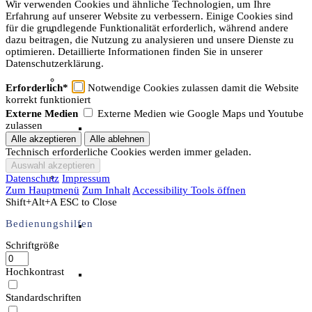
Wir verwenden Cookies und ähnliche Technologien, um Ihre
Erfahrung auf unserer Website zu verbessern. Einige Cookies sind
für die grundlegende Funktionalität erforderlich, während andere
Unser Team & Mitmachen
dazu beitragen, die Nutzung zu analysieren und unsere Dienste zu
optimieren. Detaillierte Informationen finden Sie in unserer
Datenschutzerklärung.
Sachsenhof-Zentrum
Erforderlich*
Notwendige Cookies zulassen damit die Website
korrekt funktioniert
Externe Medien
Externe Medien wie Google Maps und Youtube
zulassen
Belegungsplan
Technisch erforderliche Cookies werden immer geladen.
Wissenswertes
Datenschutz
Impressum
Zum Hauptmenü
Zum Inhalt
Accessibility Tools öffnen
Shift+Alt+A
ESC to Close
Bedienungshilfen
Geschichtliche der Sachsen
Schriftgröße
Hochkontrast
Hausrekonstruktionen
Standardschriften