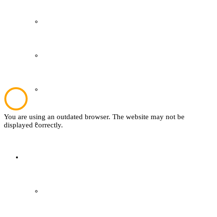
Kultur und Bildung
Plattdeutsch
Sachsenhof
You are using an outdated browser. The website may not be
Textil
displayed correctly.
Sachsenhof
Über den Sachsenhof