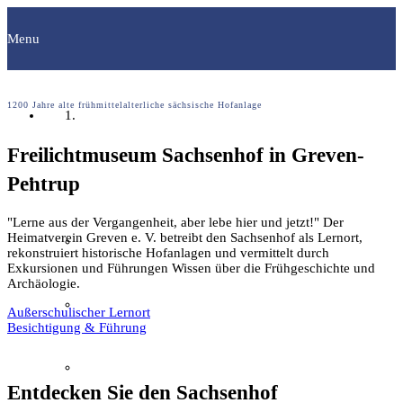
Menu
1200 Jahre alte frühmittelalterliche sächsische Hofanlage
Startseite
Freilichtmuseum
Sachsenhof
in
Greven-
Fachgruppen
Pentrup
"Lerne aus der Vergangenheit, aber lebe hier und jetzt!" Der
Heimatverein Greven e. V. betreibt den Sachsenhof als Lernort,
Archäologie
rekonstruiert historische Hofanlagen und vermittelt durch
Exkursionen und Führungen Wissen über die Frühgeschichte und
Archäologie.
Bilddokumentation
Außerschulischer Lernort
Besichtigung & Führung
Familienforschung
Entdecken Sie den Sachsenhof