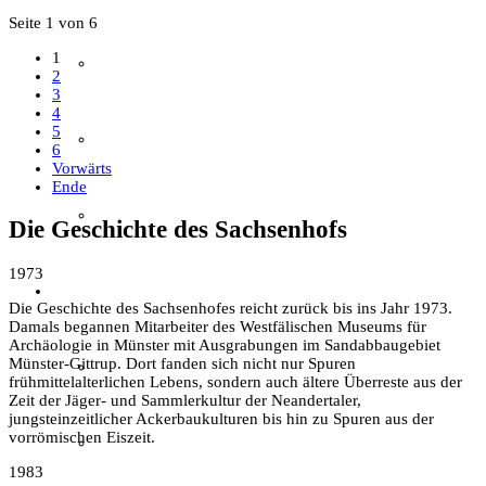
Seite 1 von 6
1
Gästeführungen
2
3
4
5
Ausstellungen
6
Vorwärts
Ende
Publikationen
Die Geschichte des Sachsenhofs
1973
Der Verein
Die Geschichte des Sachsenhofes reicht zurück bis ins Jahr 1973.
Damals begannen Mitarbeiter des Westfälischen Museums für
Archäologie in Münster mit Ausgrabungen im Sandabbaugebiet
Münster-Gittrup. Dort fanden sich nicht nur Spuren
Aktuelles
frühmittelalterlichen Lebens, sondern auch ältere Überreste aus der
Zeit der Jäger- und Sammlerkultur der Neandertaler,
jungsteinzeitlicher Ackerbaukulturen bis hin zu Spuren aus der
vorrömischen Eiszeit.
Über den Verein
1983