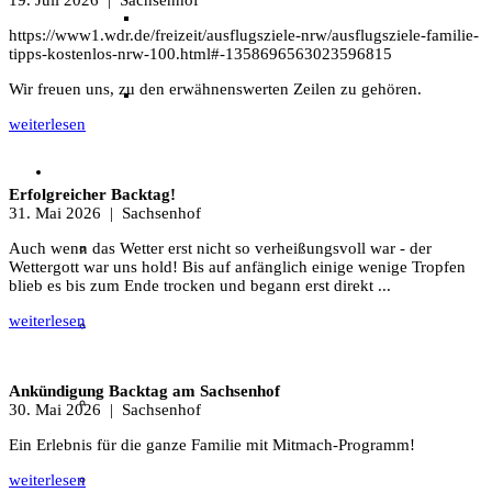
Archäotechnik / Experimentelle Archäologie
https://www1.wdr.de/freizeit/ausflugsziele-nrw/ausflugsziele-familie-
tipps-kostenlos-nrw-100.html#-1358696563023596815
Wir freuen uns, zu den erwähnenswerten Zeilen zu gehören.
Flora & Fauna
weiterlesen
Angebote & Aktionen
Erfolgreicher Backtag!
31. Mai 2026
| Sachsenhof
Auch wenn das Wetter erst nicht so verheißungsvoll war - der
Veranstaltungen & Ausflüge
Wettergott war uns hold! Bis auf anfänglich einige wenige Tropfen
blieb es bis zum Ende trocken und begann erst direkt ...
weiterlesen
Bibliothek
Ankündigung Backtag am Sachsenhof
EFI-Filmabende
30. Mai 2026
| Sachsenhof
Ein Erlebnis für die ganze Familie mit Mitmach-Programm!
Repair Café
weiterlesen