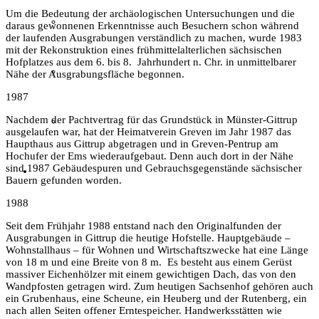
Um die Bedeutung der archäologischen Untersuchungen und die
Wer ist wer
daraus gewonnenen Erkenntnisse auch Besuchern schon während
der laufenden Ausgrabungen verständlich zu machen, wurde 1983
mit der Rekonstruktion eines frühmittelalterlichen sächsischen
Hofplatzes aus dem 6. bis 8. Jahrhundert n. Chr. in unmittelbarer
Mitglied werden
Nähe der Ausgrabungsfläche begonnen.
1987
Nachdem der Pachtvertrag für das Grundstück in Münster-Gittrup
easyVerein
ausgelaufen war, hat der Heimatverein Greven im Jahr 1987 das
Haupthaus aus Gittrup abgetragen und in Greven-Pentrup am
Hochufer der Ems wiederaufgebaut. Denn auch dort in der Nähe
sind 1987 Gebäudespuren und Gebrauchsgegenstände sächsischer
Kontakt
Bauern gefunden worden.
1988
Seit dem Frühjahr 1988 entstand nach den Originalfunden der
Ausgrabungen in Gittrup die heutige Hofstelle. Hauptgebäude –
Wohnstallhaus – für Wohnen und Wirtschaftszwecke hat eine Länge
von 18 m und eine Breite von 8 m. Es besteht aus einem Gerüst
massiver Eichenhölzer mit einem gewichtigen Dach, das von den
Wandpfosten getragen wird. Zum heutigen Sachsenhof gehören auch
ein Grubenhaus, eine Scheune, ein Heuberg und der Rutenberg, ein
nach allen Seiten offener Erntespeicher. Handwerksstätten wie