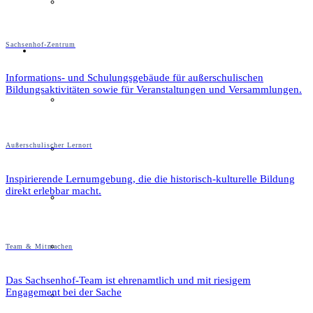
Textil
Sachsenhof-Zentrum
Sachsenhof
Informations- und Schulungsgebäude für außerschulischen
Bildungsaktivitäten sowie für Veranstaltungen und Versammlungen.
Über den Sachsenhof
Außerschulischer Lernort
Aktuelles vom Sachsenhof
Inspirierende Lernumgebung, die die historisch-kulturelle Bildung
direkt erlebbar macht.
Besichtigung & Führungen
Aktionen & Veranstaltungen
Team & Mitmachen
Das Sachsenhof-Team ist ehrenamtlich und mit riesigem
Engagement bei der Sache
Außerschulischer Lernort