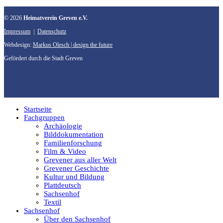
© 2026
Heimatverein Greven e.V.
Impressum
|
Datenschutz
Webdesign:
Markus Olesch | design the future
Gefördert durch die Stadt Greven
Startseite
Fachgruppen
Archäologie
Bilddokumentation
Familienforschung
Film & Video
Grevener aus aller Welt
Grevener Geschichte
Kultur und Bildung
Plattdeutsch
Sachsenhof
Textil
Sachsenhof
Über den Sachsenhof