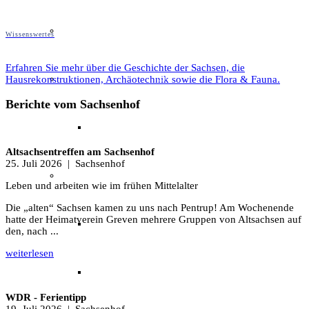
Unser Team & Mitmachen
Wissenswertes
Erfahren Sie mehr über die Geschichte der Sachsen, die
Sachsenhof-Zentrum
Hausrekonstruktionen, Archäotechnik sowie die Flora & Fauna.
Berichte vom Sachsenhof
Belegungsplan
Altsachsentreffen am Sachsenhof
25. Juli 2026
| Sachsenhof
Wissenswertes
Leben und arbeiten wie im frühen Mittelalter
Die „alten“ Sachsen kamen zu uns nach Pentrup! Am Wochenende
hatte der Heimatverein Greven mehrere Gruppen von Altsachsen auf
Geschichtliche der Sachsen
den, nach ...
weiterlesen
Hausrekonstruktionen
WDR - Ferientipp
19. Juli 2026
| Sachsenhof