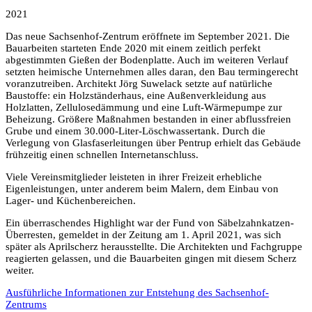
2021
Das neue Sachsenhof-Zentrum eröffnete im September 2021. Die
Bauarbeiten starteten Ende 2020 mit einem zeitlich perfekt
abgestimmten Gießen der Bodenplatte. Auch im weiteren Verlauf
setzten heimische Unternehmen alles daran, den Bau termingerecht
voranzutreiben. Architekt Jörg Suwelack setzte auf natürliche
Baustoffe: ein Holzständerhaus, eine Außenverkleidung aus
Holzlatten, Zellulosedämmung und eine Luft-Wärmepumpe zur
Beheizung. Größere Maßnahmen bestanden in einer abflussfreien
Grube und einem 30.000-Liter-Löschwassertank. Durch die
Verlegung von Glasfaserleitungen über Pentrup erhielt das Gebäude
frühzeitig einen schnellen Internetanschluss.
Viele Vereinsmitglieder leisteten in ihrer Freizeit erhebliche
Eigenleistungen, unter anderem beim Malern, dem Einbau von
Lager- und Küchenbereichen.
Ein überraschendes Highlight war der Fund von Säbelzahnkatzen-
Überresten, gemeldet in der Zeitung am 1. April 2021, was sich
später als Aprilscherz herausstellte. Die Architekten und Fachgruppe
reagierten gelassen, und die Bauarbeiten gingen mit diesem Scherz
weiter.
Ausführliche Informationen zur Entstehung des Sachsenhof-
Zentrums