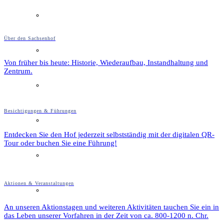
Film & Video
Über den Sachsenhof
Grevener aus aller Welt
Von früher bis heute: Historie, Wiederaufbau, Instandhaltung und
Zentrum.
Grevener Geschichte
Besichtigungen & Führungen
Kultur und Bildung
Entdecken Sie den Hof jederzeit selbstständig mit der digitalen QR-
Tour oder buchen Sie eine Führung!
Plattdeutsch
Aktionen & Veranstaltungen
Sachsenhof
An unseren Aktionstagen und weiteren Aktivitäten tauchen Sie ein in
das Leben unserer Vorfahren in der Zeit von ca. 800-1200 n. Chr.