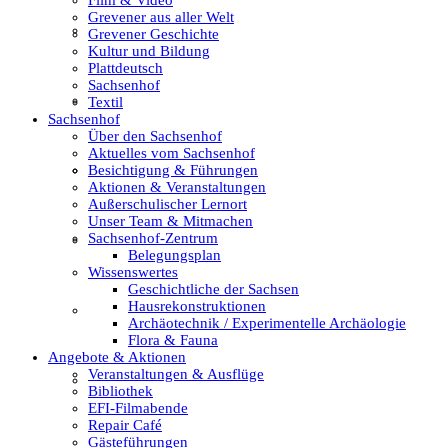
Grevener aus aller Welt
Film & Video
Grevener Geschichte
Kultur und Bildung
Plattdeutsch
Sachsenhof
Grevener aus aller Welt
Textil
Sachsenhof
Über den Sachsenhof
Aktuelles vom Sachsenhof
Besichtigung & Führungen
Grevener Geschichte
Aktionen & Veranstaltungen
Außerschulischer Lernort
Unser Team & Mitmachen
Sachsenhof-Zentrum
Kultur und Bildung
Belegungsplan
Wissenswertes
Geschichtliche der Sachsen
Hausrekonstruktionen
Plattdeutsch
Archäotechnik / Experimentelle Archäologie
Flora & Fauna
Angebote & Aktionen
Veranstaltungen & Ausflüge
Sachsenhof
Bibliothek
EFI-Filmabende
Repair Café
Gästeführungen