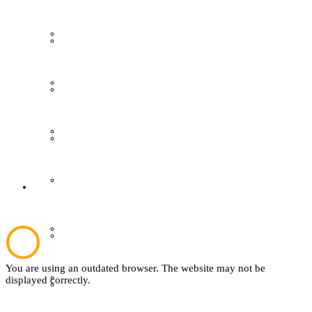
Grevener aus aller Welt
Gästeführungen
Grevener Geschichte
Ausstellungen
Kultur und Bildung
Publikationen
Plattdeutsch
Der Verein
Sachsenhof
Aktuelles
You are using an outdated browser. The website may not be
Textil
displayed correctly.
Über den Verein