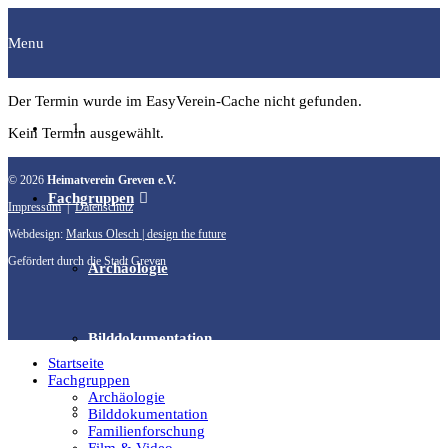
Menu
Der Termin wurde im EasyVerein-Cache nicht gefunden.
Startseite
Kein Termin ausgewählt.
© 2026
Heimatverein Greven e.V.
Fachgruppen
Impressum
|
Datenschutz
Webdesign:
Markus Olesch | design the future
Gefördert durch die Stadt Greven
Archäologie
Bilddokumentation
Startseite
Fachgruppen
Archäologie
Familienforschung
Bilddokumentation
Familienforschung
Film & Video