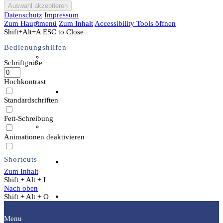
Datenschutz
Impressum
Unser Team & Mitmachen
Zum Hauptmenü
Zum Inhalt
Accessibility Tools öffnen
Shift+Alt+A
ESC to Close
Bedienungshilfen
Sachsenhof-Zentrum
Schriftgröße
Hochkontrast
Belegungsplan
Standardschriften
Fett-Schreibung
Wissenswertes
Animationen deaktivieren
Shortcuts
Geschichtliche der Sachsen
Zum Inhalt
Shift + Alt + I
Nach oben
Hausrekonstruktionen
Shift + Alt + O
Menu