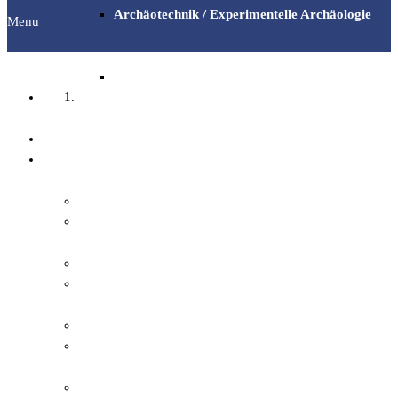
Archäotechnik / Experimentelle Archäologie
Menu
Flora & Fauna
Startseite
Angebote & Aktionen
Fachgruppen
Veranstaltungen & Ausflüge
Archäologie
Bibliothek
Bilddokumentation
EFI-Filmabende
Familienforschung
Repair Café