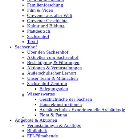
Familienforschung
Film & Video
Film & Video
Grevener aus aller Welt
Grevener Geschichte
Kultur und Bildung
Grevener aus aller Welt
Plattdeutsch
Sachsenhof
Textil
Sachsenhof
Über den Sachsenhof
Grevener Geschichte
Aktuelles vom Sachsenhof
Besichtigung & Führungen
Aktionen & Veranstaltungen
Außerschulischer Lernort
Kultur und Bildung
Unser Team & Mitmachen
Sachsenhof-Zentrum
Belegungsplan
Wissenswertes
Plattdeutsch
Geschichtliche der Sachsen
Hausrekonstruktionen
Archäotechnik / Experimentelle Archäologie
Flora & Fauna
Sachsenhof
Angebote & Aktionen
Veranstaltungen & Ausflüge
Bibliothek
EFI-Filmabende