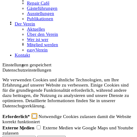
Textil
Repair Café
Gästeführungen
Ausstellungen
Publikationen
Sachsenhof
Der Verein
Aktuelles
Über den Verein
Wer ist wer
Über den Sachsenhof
Mitglied werden
easyVerein
Kontakt
Einstellungen gespeichert
Aktuelles vom Sachsenhof
Datenschutzeinstellungen
Wir verwenden Cookies und ähnliche Technologien, um Ihre
Erfahrung auf unserer Website zu verbessern. Einige Cookies sind
Besichtigung & Führungen
für die grundlegende Funktionalität erforderlich, während andere
dazu beitragen, die Nutzung zu analysieren und unsere Dienste zu
optimieren. Detaillierte Informationen finden Sie in unserer
Datenschutzerklärung.
Aktionen & Veranstaltungen
Erforderlich*
Notwendige Cookies zulassen damit die Website
korrekt funktioniert
Externe Medien
Externe Medien wie Google Maps und Youtube
Außerschulischer Lernort
zulassen