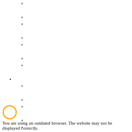
Film & Video
Gästeführungen
Grevener aus aller Welt
Ausstellungen
Grevener Geschichte
Publikationen
Kultur und Bildung
Der Verein
Plattdeutsch
Aktuelles
Sachsenhof
Über den Verein
You are using an outdated browser. The website may not be
Textil
displayed correctly.