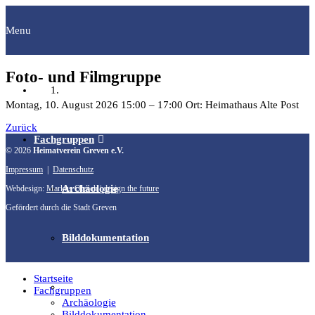
Menu
Foto- und Filmgruppe
Startseite
Montag, 10. August 2026
15:00
–
17:00
Ort: Heimathaus Alte Post
Zurück
Fachgruppen
© 2026
Heimatverein Greven e.V.
Impressum
|
Datenschutz
Archäologie
Webdesign:
Markus Olesch | design the future
Gefördert durch die Stadt Greven
Bilddokumentation
Startseite
Familienforschung
Fachgruppen
Archäologie
Bilddokumentation