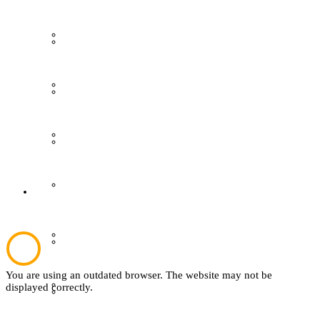
Grevener aus aller Welt
Gästeführungen
Grevener Geschichte
Ausstellungen
Kultur und Bildung
Publikationen
Plattdeutsch
Der Verein
Sachsenhof
Aktuelles
You are using an outdated browser. The website may not be
Textil
displayed correctly.
Über den Verein