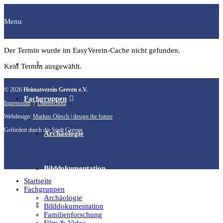
Menu
Der Termin wurde im EasyVerein-Cache nicht gefunden.
Startseite
Kein Termin ausgewählt.
© 2026
Heimatverein Greven e.V.
Fachgruppen
Impressum
|
Datenschutz
Webdesign:
Markus Olesch | design the future
Gefördert durch die Stadt Greven
Archäologie
Bilddokumentation
Startseite
Fachgruppen
Archäologie
Familienforschung
Bilddokumentation
Familienforschung
Film & Video