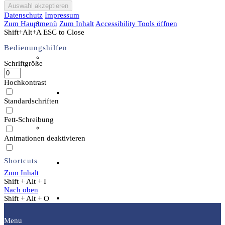
Datenschutz
Impressum
Unser Team & Mitmachen
Zum Hauptmenü
Zum Inhalt
Accessibility Tools öffnen
Shift+Alt+A
ESC to Close
Bedienungshilfen
Sachsenhof-Zentrum
Schriftgröße
Hochkontrast
Belegungsplan
Standardschriften
Fett-Schreibung
Wissenswertes
Animationen deaktivieren
Shortcuts
Geschichtliche der Sachsen
Zum Inhalt
Shift + Alt + I
Nach oben
Hausrekonstruktionen
Shift + Alt + O
Menu