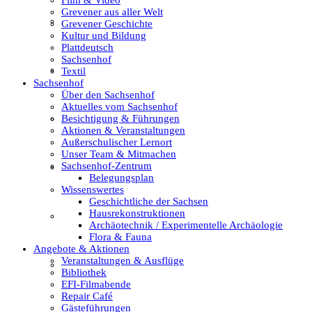
Grevener aus aller Welt
Film & Video
Grevener Geschichte
Kultur und Bildung
Plattdeutsch
Sachsenhof
Grevener aus aller Welt
Textil
Sachsenhof
Über den Sachsenhof
Aktuelles vom Sachsenhof
Besichtigung & Führungen
Grevener Geschichte
Aktionen & Veranstaltungen
Außerschulischer Lernort
Unser Team & Mitmachen
Sachsenhof-Zentrum
Kultur und Bildung
Belegungsplan
Wissenswertes
Geschichtliche der Sachsen
Hausrekonstruktionen
Plattdeutsch
Archäotechnik / Experimentelle Archäologie
Flora & Fauna
Angebote & Aktionen
Veranstaltungen & Ausflüge
Sachsenhof
Bibliothek
EFI-Filmabende
Repair Café
Gästeführungen