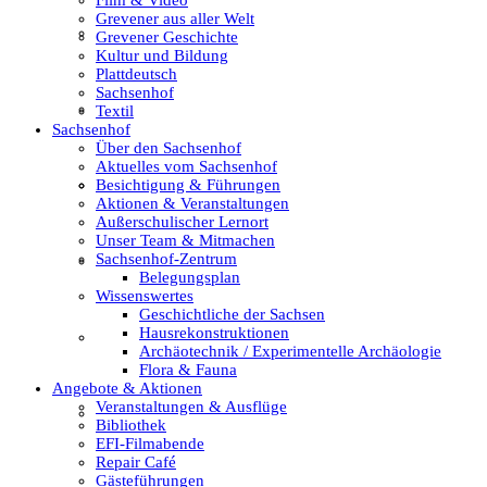
Grevener aus aller Welt
Film & Video
Grevener Geschichte
Kultur und Bildung
Plattdeutsch
Sachsenhof
Grevener aus aller Welt
Textil
Sachsenhof
Über den Sachsenhof
Aktuelles vom Sachsenhof
Besichtigung & Führungen
Grevener Geschichte
Aktionen & Veranstaltungen
Außerschulischer Lernort
Unser Team & Mitmachen
Sachsenhof-Zentrum
Kultur und Bildung
Belegungsplan
Wissenswertes
Geschichtliche der Sachsen
Hausrekonstruktionen
Plattdeutsch
Archäotechnik / Experimentelle Archäologie
Flora & Fauna
Angebote & Aktionen
Veranstaltungen & Ausflüge
Sachsenhof
Bibliothek
EFI-Filmabende
Repair Café
Gästeführungen