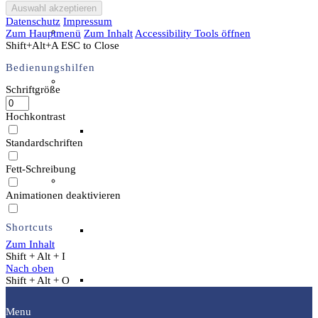
Datenschutz
Impressum
Unser Team & Mitmachen
Zum Hauptmenü
Zum Inhalt
Accessibility Tools öffnen
Shift+Alt+A
ESC to Close
Bedienungshilfen
Sachsenhof-Zentrum
Schriftgröße
Hochkontrast
Belegungsplan
Standardschriften
Fett-Schreibung
Wissenswertes
Animationen deaktivieren
Shortcuts
Geschichtliche der Sachsen
Zum Inhalt
Shift + Alt + I
Nach oben
Hausrekonstruktionen
Shift + Alt + O
Menu