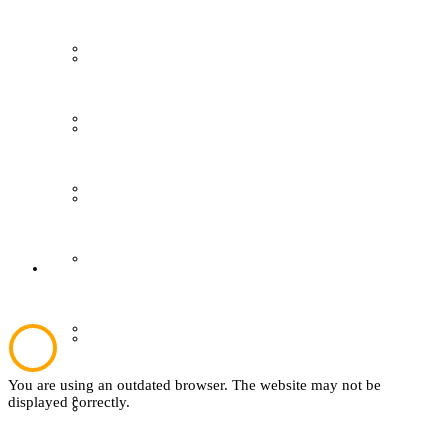
Grevener aus aller Welt
Gästeführungen
Grevener Geschichte
Ausstellungen
Kultur und Bildung
Publikationen
Plattdeutsch
Der Verein
Sachsenhof
Aktuelles
You are using an outdated browser. The website may not be
Textil
displayed correctly.
Über den Verein