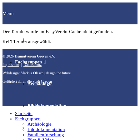
Menu
Der Termin wurde im EasyVerein-Cache nicht gefunden.
Startseite
Kein Termin ausgewählt.
© 2026
Heimatverein Greven e.V.
Fachgruppen
Impressum
|
Datenschutz
Webdesign:
Markus Olesch | design the future
Gefördert durch die Stadt Greven
Archäologie
Bilddokumentation
Startseite
Fachgruppen
Archäologie
Familienforschung
Bilddokumentation
Familienforschung
Film & Video