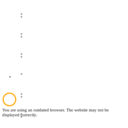
Grevener aus aller Welt
Gästeführungen
Grevener Geschichte
Ausstellungen
Kultur und Bildung
Publikationen
Plattdeutsch
Der Verein
Sachsenhof
Aktuelles
You are using an outdated browser. The website may not be
Textil
displayed correctly.
Über den Verein