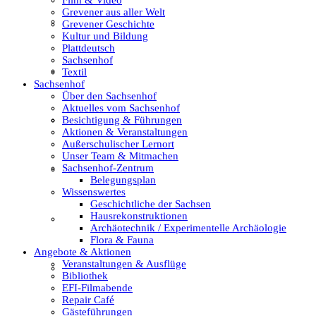
Grevener aus aller Welt
Film & Video
Grevener Geschichte
Kultur und Bildung
Plattdeutsch
Sachsenhof
Grevener aus aller Welt
Textil
Sachsenhof
Über den Sachsenhof
Aktuelles vom Sachsenhof
Besichtigung & Führungen
Grevener Geschichte
Aktionen & Veranstaltungen
Außerschulischer Lernort
Unser Team & Mitmachen
Sachsenhof-Zentrum
Kultur und Bildung
Belegungsplan
Wissenswertes
Geschichtliche der Sachsen
Hausrekonstruktionen
Plattdeutsch
Archäotechnik / Experimentelle Archäologie
Flora & Fauna
Angebote & Aktionen
Veranstaltungen & Ausflüge
Sachsenhof
Bibliothek
EFI-Filmabende
Repair Café
Gästeführungen