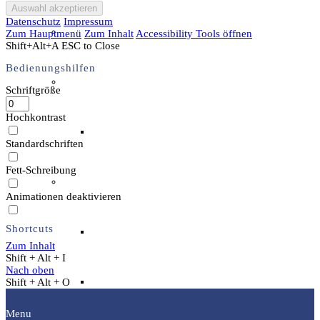
Datenschutz
Impressum
Unser Team & Mitmachen
Zum Hauptmenü
Zum Inhalt
Accessibility Tools öffnen
Shift+Alt+A
ESC to Close
Bedienungshilfen
Sachsenhof-Zentrum
Schriftgröße
Hochkontrast
Belegungsplan
Standardschriften
Fett-Schreibung
Wissenswertes
Animationen deaktivieren
Shortcuts
Geschichtliche der Sachsen
Zum Inhalt
Shift + Alt + I
Nach oben
Hausrekonstruktionen
Shift + Alt + O
Menu