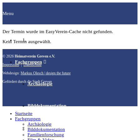
Menu
Der Termin wurde im EasyVerein-Cache nicht gefunden.
Startseite
Kein Termin ausgewählt.
© 2026
Heimatverein Greven e.V.
Fachgruppen
Impressum
|
Datenschutz
Webdesign:
Markus Olesch | design the future
Gefördert durch die Stadt Greven
Archäologie
Bilddokumentation
Startseite
Fachgruppen
Archäologie
Familienforschung
Bilddokumentation
Familienforschung
Film & Video