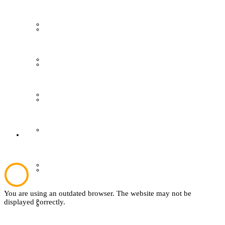
Grevener aus aller Welt
Gästeführungen
Grevener Geschichte
Ausstellungen
Kultur und Bildung
Publikationen
Plattdeutsch
Der Verein
Sachsenhof
Aktuelles
You are using an outdated browser. The website may not be
Textil
displayed correctly.
Über den Verein