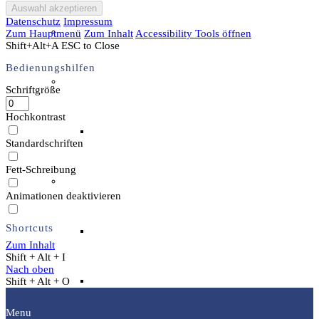
Datenschutz
Impressum
Unser Team & Mitmachen
Zum Hauptmenü
Zum Inhalt
Accessibility Tools öffnen
Shift+Alt+A
ESC to Close
Bedienungshilfen
Sachsenhof-Zentrum
Schriftgröße
Hochkontrast
Belegungsplan
Standardschriften
Fett-Schreibung
Wissenswertes
Animationen deaktivieren
Shortcuts
Geschichtliche der Sachsen
Zum Inhalt
Shift + Alt + I
Nach oben
Hausrekonstruktionen
Shift + Alt + O
Menu