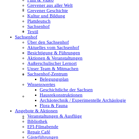
Grevener aus aller Welt
Film & Video
Grevener Geschichte
Kultur und Bildung
Plattdeutsch
Sachsenhof
Grevener aus aller Welt
Textil
Sachsenhof
Über den Sachsenhof
Aktuelles vom Sachsenhof
Besichtigung & Führungen
Grevener Geschichte
Aktionen & Veranstaltungen
Außerschulischer Lernort
Unser Team & Mitmachen
Sachsenhof-Zentrum
Kultur und Bildung
Belegungsplan
Wissenswertes
Geschichtliche der Sachsen
Hausrekonstruktionen
Plattdeutsch
Archäotechnik / Experimentelle Archäologie
Flora & Fauna
Angebote & Aktionen
Veranstaltungen & Ausflüge
Sachsenhof
Bibliothek
EFI-Filmabende
Repair Café
Gästeführungen