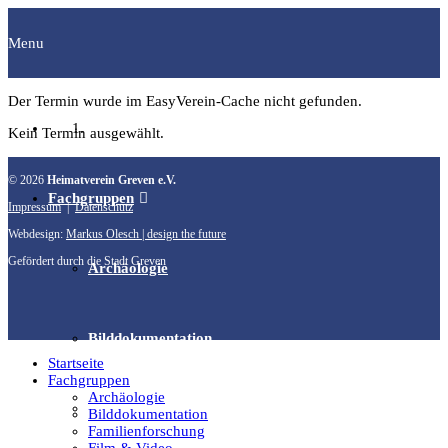
Menu
Der Termin wurde im EasyVerein-Cache nicht gefunden.
Startseite
Kein Termin ausgewählt.
© 2026
Heimatverein Greven e.V.
Fachgruppen
Impressum
|
Datenschutz
Webdesign:
Markus Olesch | design the future
Gefördert durch die Stadt Greven
Archäologie
Bilddokumentation
Startseite
Fachgruppen
Archäologie
Familienforschung
Bilddokumentation
Familienforschung
Film & Video