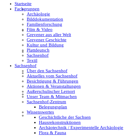
Startseite
Fachgruppen
Film & Video
Archäologie
Bilddokumentation
Familienforschung
Film & Video
Grevener aus aller Welt
Grevener aus aller Welt
Grevener Geschichte
Kultur und Bildung
Plattdeutsch
Grevener Geschichte
Sachsenhof
Textil
Sachsenhof
Über den Sachsenhof
Kultur und Bildung
Aktuelles vom Sachsenhof
Besichtigung & Führungen
Aktionen & Veranstaltungen
Außerschulischer Lernort
Plattdeutsch
Unser Team & Mitmachen
Sachsenhof-Zentrum
Belegungsplan
Wissenswertes
Sachsenhof
Geschichtliche der Sachsen
Hausrekonstruktionen
Archäotechnik / Experimentelle Archäologie
Flora & Fauna