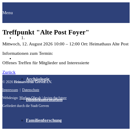
Menu
Treffpunkt "Alte Post Foyer"
Startseite
Mittwoch, 12. August 2026
10:00
–
12:00
Ort: Heimathaus Alte Post
Informationen zum Termin:
Fachgruppen
Offenes Treffen für Mitglieder und Interessierte
Zurück
Archäologie
© 2026
Heimatverein Greven e.V.
Impressum
|
Datenschutz
Webdesign:
Markus Olesch | design the future
Bilddokumentation
Gefördert durch die Stadt Greven
Familienforschung