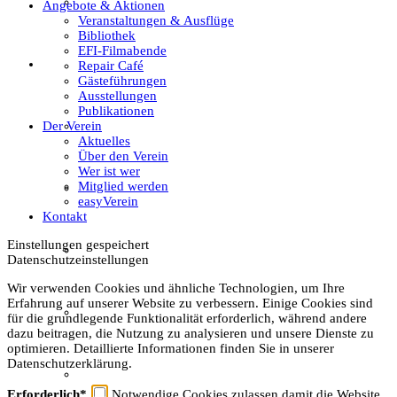
Textil
Angebote & Aktionen
Veranstaltungen & Ausflüge
Bibliothek
EFI-Filmabende
Sachsenhof
Repair Café
Gästeführungen
Ausstellungen
Publikationen
Der Verein
Über den Sachsenhof
Aktuelles
Über den Verein
Wer ist wer
Mitglied werden
Aktuelles vom Sachsenhof
easyVerein
Kontakt
Einstellungen gespeichert
Besichtigung & Führungen
Datenschutzeinstellungen
Wir verwenden Cookies und ähnliche Technologien, um Ihre
Erfahrung auf unserer Website zu verbessern. Einige Cookies sind
Aktionen & Veranstaltungen
für die grundlegende Funktionalität erforderlich, während andere
dazu beitragen, die Nutzung zu analysieren und unsere Dienste zu
optimieren. Detaillierte Informationen finden Sie in unserer
Datenschutzerklärung.
Außerschulischer Lernort
Erforderlich*
Notwendige Cookies zulassen damit die Website