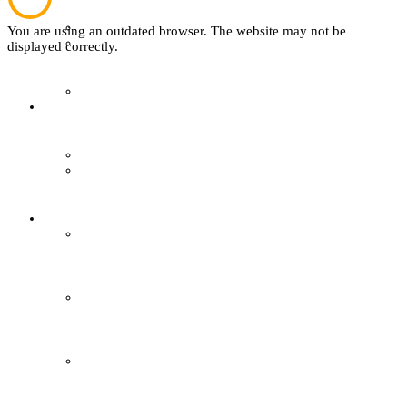
Wer ist wer
You are using an outdated browser. The website may not be
Textil
displayed correctly.
Mitglied werden
Sachsenhof
easyVerein
Über den Sachsenhof
Kontakt
Aktuelles vom Sachsenhof
Besichtigung & Führungen
Aktionen & Veranstaltungen