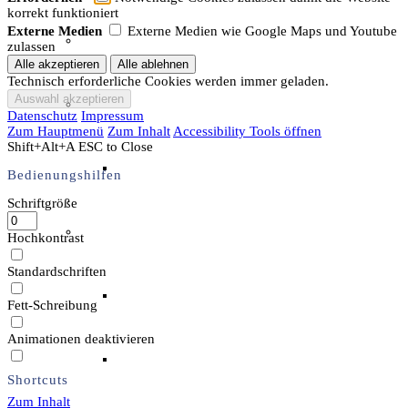
korrekt funktioniert
Externe Medien
Externe Medien wie Google Maps und Youtube
Unser Team & Mitmachen
zulassen
Technisch erforderliche Cookies werden immer geladen.
Sachsenhof-Zentrum
Datenschutz
Impressum
Zum Hauptmenü
Zum Inhalt
Accessibility Tools öffnen
Shift+Alt+A
ESC to Close
Belegungsplan
Bedienungshilfen
Schriftgröße
Wissenswertes
Hochkontrast
Standardschriften
Geschichtliche der Sachsen
Fett-Schreibung
Animationen deaktivieren
Hausrekonstruktionen
Shortcuts
Zum Inhalt