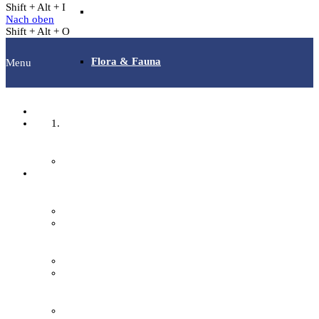
Shift + Alt + I
Archäotechnik / Experimentelle Archäologie
Nach oben
Shift + Alt + O
Flora & Fauna
Menu
Angebote & Aktionen
Startseite
Veranstaltungen & Ausflüge
Fachgruppen
Bibliothek
Archäologie
EFI-Filmabende
Bilddokumentation
Repair Café