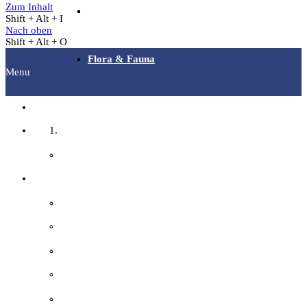
Zum Inhalt
Archäotechnik / Experimentelle Archäologie
Shift + Alt + I
Nach oben
Shift + Alt + O
Flora & Fauna
Menu
Angebote & Aktionen
Startseite
Veranstaltungen & Ausflüge
Fachgruppen
Bibliothek
Archäologie
EFI-Filmabende
Bilddokumentation
Repair Café