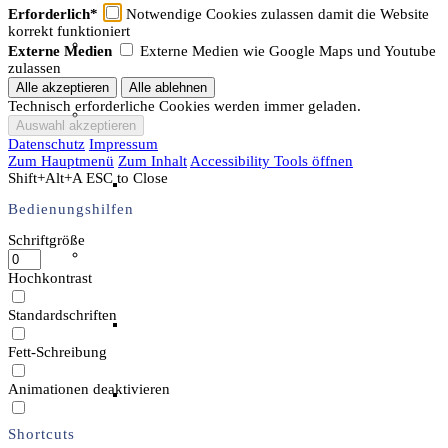
Erforderlich*
Notwendige Cookies zulassen damit die Website
korrekt funktioniert
Unser Team & Mitmachen
Externe Medien
Externe Medien wie Google Maps und Youtube
zulassen
Technisch erforderliche Cookies werden immer geladen.
Sachsenhof-Zentrum
Datenschutz
Impressum
Zum Hauptmenü
Zum Inhalt
Accessibility Tools öffnen
Shift+Alt+A
ESC to Close
Belegungsplan
Bedienungshilfen
Schriftgröße
Wissenswertes
Hochkontrast
Standardschriften
Geschichtliche der Sachsen
Fett-Schreibung
Animationen deaktivieren
Hausrekonstruktionen
Shortcuts