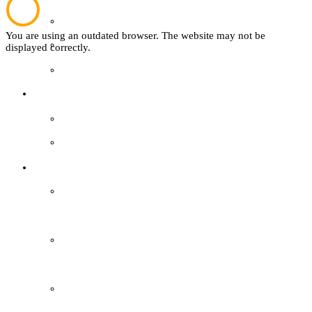
Wer ist wer
You are using an outdated browser. The website may not be
Textil
displayed correctly.
Mitglied werden
Sachsenhof
easyVerein
Über den Sachsenhof
Kontakt
Aktuelles vom Sachsenhof
Besichtigung & Führungen
Aktionen & Veranstaltungen