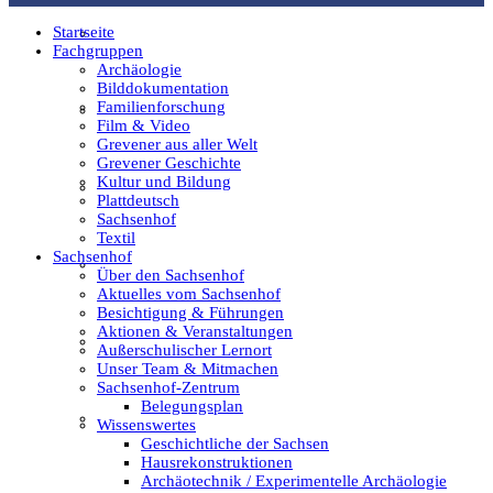
Startseite
Film & Video
Fachgruppen
Archäologie
Bilddokumentation
Familienforschung
Grevener aus aller Welt
Film & Video
Grevener aus aller Welt
Grevener Geschichte
Kultur und Bildung
Grevener Geschichte
Plattdeutsch
Sachsenhof
Textil
Sachsenhof
Kultur und Bildung
Über den Sachsenhof
Aktuelles vom Sachsenhof
Besichtigung & Führungen
Aktionen & Veranstaltungen
Plattdeutsch
Außerschulischer Lernort
Unser Team & Mitmachen
Sachsenhof-Zentrum
Belegungsplan
Sachsenhof
Wissenswertes
Geschichtliche der Sachsen
Hausrekonstruktionen
Archäotechnik / Experimentelle Archäologie