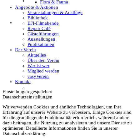
Textil
Flora & Fauna
Angebote & Aktionen
Veranstaltungen & Ausflüge
Bibliothek
Sachsenhof
EFI-Filmabende
Repair Café
Gästeführungen
Ausstellungen
Publikationen
Über den Sachsenhof
Der Verein
Aktuelles
Über den Verein
Wer ist wer
Aktuelles vom Sachsenhof
Mitglied werden
easyVerein
Kontakt
Besichtigung & Führungen
Einstellungen gespeichert
Datenschutzeinstellungen
Wir verwenden Cookies und ähnliche Technologien, um Ihre
Aktionen & Veranstaltungen
Erfahrung auf unserer Website zu verbessern. Einige Cookies sind
für die grundlegende Funktionalität erforderlich, während andere
dazu beitragen, die Nutzung zu analysieren und unsere Dienste zu
optimieren. Detaillierte Informationen finden Sie in unserer
Außerschulischer Lernort
Datenschutzerklärung.