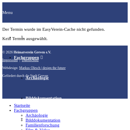
Menu
Der Termin wurde im EasyVerein-Cache nicht gefunden.
Startseite
Kein Termin ausgewählt.
© 2026
Heimatverein Greven e.V.
Fachgruppen
Impressum
|
Datenschutz
Webdesign:
Markus Olesch | design the future
Gefördert durch die Stadt Greven
Archäologie
Bilddokumentation
Startseite
Fachgruppen
Archäologie
Familienforschung
Bilddokumentation
Familienforschung
Film & Video