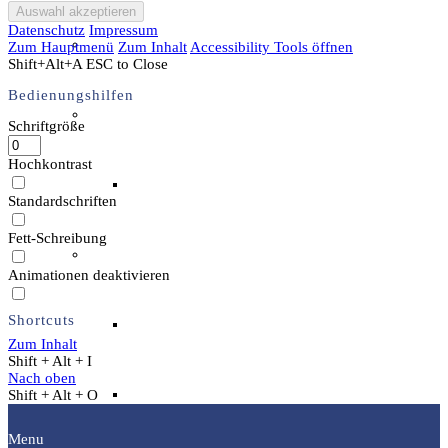
Datenschutz
Impressum
Unser Team & Mitmachen
Zum Hauptmenü
Zum Inhalt
Accessibility Tools öffnen
Shift+Alt+A
ESC to Close
Bedienungshilfen
Sachsenhof-Zentrum
Schriftgröße
Hochkontrast
Belegungsplan
Standardschriften
Fett-Schreibung
Wissenswertes
Animationen deaktivieren
Shortcuts
Geschichtliche der Sachsen
Zum Inhalt
Shift + Alt + I
Nach oben
Hausrekonstruktionen
Shift + Alt + O
Menu