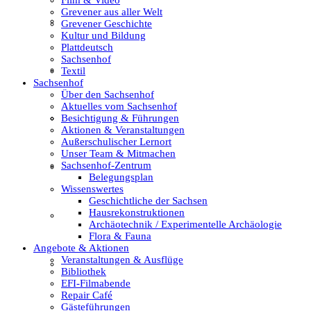
Grevener aus aller Welt
Film & Video
Grevener Geschichte
Kultur und Bildung
Plattdeutsch
Sachsenhof
Grevener aus aller Welt
Textil
Sachsenhof
Über den Sachsenhof
Aktuelles vom Sachsenhof
Besichtigung & Führungen
Grevener Geschichte
Aktionen & Veranstaltungen
Außerschulischer Lernort
Unser Team & Mitmachen
Sachsenhof-Zentrum
Kultur und Bildung
Belegungsplan
Wissenswertes
Geschichtliche der Sachsen
Hausrekonstruktionen
Plattdeutsch
Archäotechnik / Experimentelle Archäologie
Flora & Fauna
Angebote & Aktionen
Veranstaltungen & Ausflüge
Sachsenhof
Bibliothek
EFI-Filmabende
Repair Café
Gästeführungen