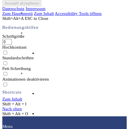
Datenschutz
Impressum
Unser Team & Mitmachen
Zum Hauptmenü
Zum Inhalt
Accessibility Tools öffnen
Shift+Alt+A
ESC to Close
Bedienungshilfen
Sachsenhof-Zentrum
Schriftgröße
Hochkontrast
Belegungsplan
Standardschriften
Fett-Schreibung
Wissenswertes
Animationen deaktivieren
Shortcuts
Geschichtliche der Sachsen
Zum Inhalt
Shift + Alt + I
Nach oben
Hausrekonstruktionen
Shift + Alt + O
Menu