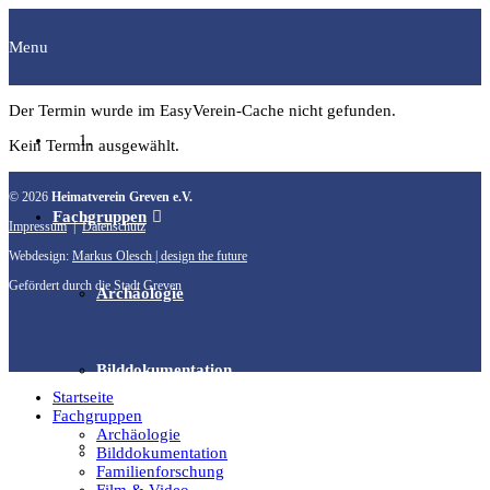
Menu
Der Termin wurde im EasyVerein-Cache nicht gefunden.
Startseite
Kein Termin ausgewählt.
© 2026
Heimatverein Greven e.V.
Fachgruppen
Impressum
|
Datenschutz
Webdesign:
Markus Olesch | design the future
Gefördert durch die Stadt Greven
Archäologie
Bilddokumentation
Startseite
Fachgruppen
Archäologie
Familienforschung
Bilddokumentation
Familienforschung
Film & Video