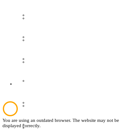
Grevener aus aller Welt
Gästeführungen
Grevener Geschichte
Ausstellungen
Kultur und Bildung
Publikationen
Plattdeutsch
Der Verein
Sachsenhof
Aktuelles
You are using an outdated browser. The website may not be
Textil
displayed correctly.
Über den Verein