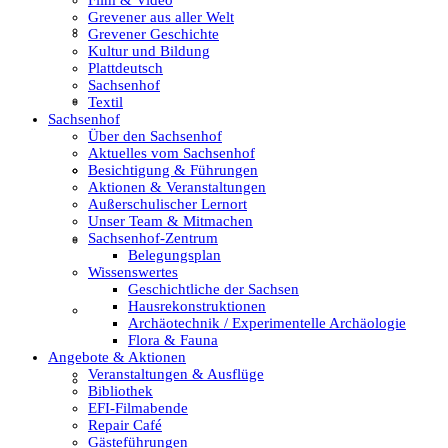
Grevener aus aller Welt
Film & Video
Grevener Geschichte
Kultur und Bildung
Plattdeutsch
Sachsenhof
Grevener aus aller Welt
Textil
Sachsenhof
Über den Sachsenhof
Aktuelles vom Sachsenhof
Besichtigung & Führungen
Grevener Geschichte
Aktionen & Veranstaltungen
Außerschulischer Lernort
Unser Team & Mitmachen
Sachsenhof-Zentrum
Kultur und Bildung
Belegungsplan
Wissenswertes
Geschichtliche der Sachsen
Hausrekonstruktionen
Plattdeutsch
Archäotechnik / Experimentelle Archäologie
Flora & Fauna
Angebote & Aktionen
Veranstaltungen & Ausflüge
Sachsenhof
Bibliothek
EFI-Filmabende
Repair Café
Gästeführungen