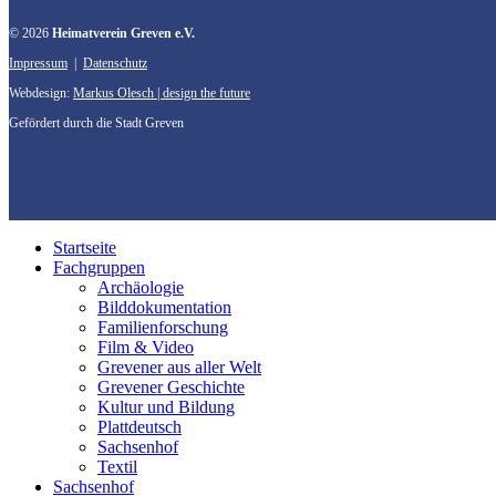
© 2026
Heimatverein Greven e.V.
Impressum
|
Datenschutz
Webdesign:
Markus Olesch | design the future
Gefördert durch die Stadt Greven
Startseite
Fachgruppen
Archäologie
Bilddokumentation
Familienforschung
Film & Video
Grevener aus aller Welt
Grevener Geschichte
Kultur und Bildung
Plattdeutsch
Sachsenhof
Textil
Sachsenhof