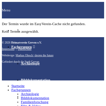
Menu
Der Termin wurde im EasyVerein-Cache nicht gefunden.
Startseite
Kein Termin ausgewählt.
© 2026
Heimatverein Greven e.V.
Fachgruppen
Impressum
|
Datenschutz
Webdesign:
Markus Olesch | design the future
Gefördert durch die Stadt Greven
Archäologie
Bilddokumentation
Startseite
Fachgruppen
Archäologie
Familienforschung
Bilddokumentation
Familienforschung
Film & Video