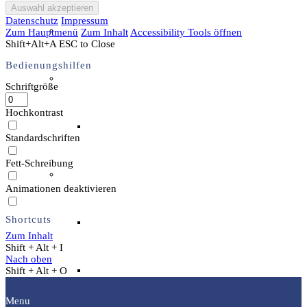
Datenschutz
Impressum
Unser Team & Mitmachen
Zum Hauptmenü
Zum Inhalt
Accessibility Tools öffnen
Shift+Alt+A
ESC to Close
Bedienungshilfen
Sachsenhof-Zentrum
Schriftgröße
Hochkontrast
Belegungsplan
Standardschriften
Fett-Schreibung
Wissenswertes
Animationen deaktivieren
Shortcuts
Geschichtliche der Sachsen
Zum Inhalt
Shift + Alt + I
Nach oben
Hausrekonstruktionen
Shift + Alt + O
Menu