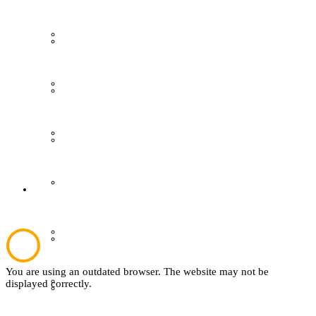
Grevener aus aller Welt
Gästeführungen
Grevener Geschichte
Ausstellungen
Kultur und Bildung
Publikationen
Plattdeutsch
Der Verein
Sachsenhof
Aktuelles
You are using an outdated browser. The website may not be
Textil
displayed correctly.
Über den Verein