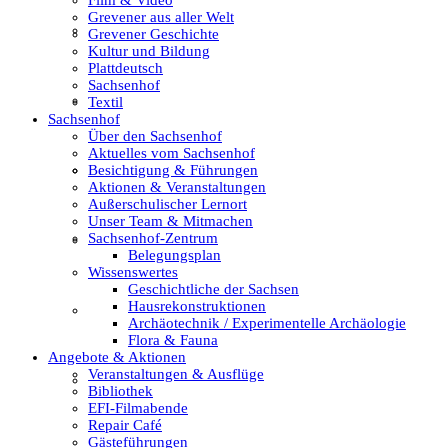
Grevener aus aller Welt
Film & Video
Grevener Geschichte
Kultur und Bildung
Plattdeutsch
Sachsenhof
Grevener aus aller Welt
Textil
Sachsenhof
Über den Sachsenhof
Aktuelles vom Sachsenhof
Besichtigung & Führungen
Grevener Geschichte
Aktionen & Veranstaltungen
Außerschulischer Lernort
Unser Team & Mitmachen
Sachsenhof-Zentrum
Kultur und Bildung
Belegungsplan
Wissenswertes
Geschichtliche der Sachsen
Hausrekonstruktionen
Plattdeutsch
Archäotechnik / Experimentelle Archäologie
Flora & Fauna
Angebote & Aktionen
Veranstaltungen & Ausflüge
Sachsenhof
Bibliothek
EFI-Filmabende
Repair Café
Gästeführungen