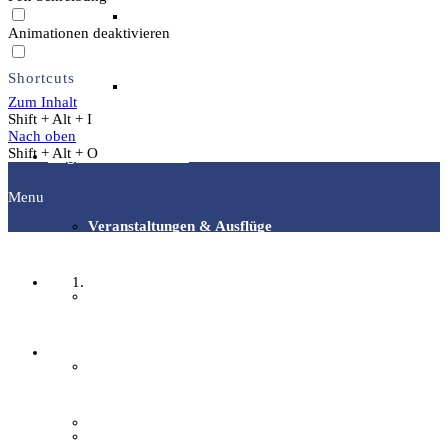
Archäotechnik / Experimentelle Archäologie
Animationen deaktivieren
Shortcuts
Flora & Fauna
Zum Inhalt
Shift + Alt + I
Nach oben
Shift + Alt + O
Angebote & Aktionen
Menu
Veranstaltungen & Ausflüge
Startseite
Bibliothek
Fachgruppen
EFI-Filmabende
Archäologie
Repair Café