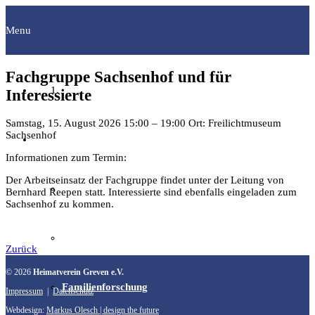
Menu
Fachgruppe Sachsenhof und für
Startseite
Interessierte
Samstag, 15. August 2026
15:00
–
19:00
Ort: Freilichtmuseum
Sachsenhof
Fachgruppen
Informationen zum Termin:
Der Arbeitseinsatz der Fachgruppe findet unter der Leitung von
Archäologie
Bernhard Reepen statt. Interessierte sind ebenfalls eingeladen zum
Sachsenhof zu kommen.
Bilddokumentation
Zurück
© 2026
Heimatverein Greven e.V.
Familienforschung
Impressum
|
Datenschutz
Webdesign:
Markus Olesch | design the future