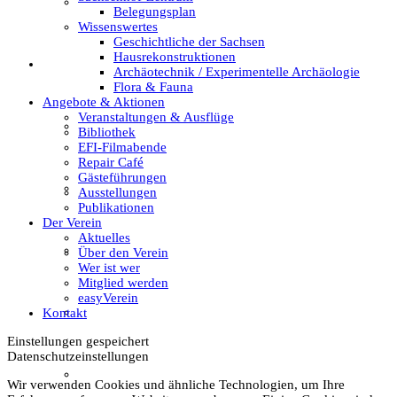
Textil
Belegungsplan
Wissenswertes
Geschichtliche der Sachsen
Hausrekonstruktionen
Sachsenhof
Archäotechnik / Experimentelle Archäologie
Flora & Fauna
Angebote & Aktionen
Veranstaltungen & Ausflüge
Über den Sachsenhof
Bibliothek
EFI-Filmabende
Repair Café
Gästeführungen
Aktuelles vom Sachsenhof
Ausstellungen
Publikationen
Der Verein
Aktuelles
Besichtigung & Führungen
Über den Verein
Wer ist wer
Mitglied werden
easyVerein
Aktionen & Veranstaltungen
Kontakt
Einstellungen gespeichert
Datenschutzeinstellungen
Außerschulischer Lernort
Wir verwenden Cookies und ähnliche Technologien, um Ihre