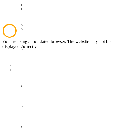
Plattdeutsch
Wer ist wer
Sachsenhof
Mitglied werden
You are using an outdated browser. The website may not be
Textil
displayed correctly.
easyVerein
Sachsenhof
Kontakt
Über den Sachsenhof
Aktuelles vom Sachsenhof
Besichtigung & Führungen