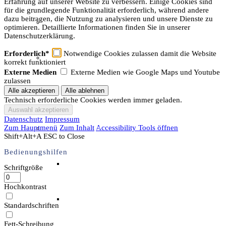
Erfahrung auf unserer Website zu verbessern. Einige Cookies sind
für die grundlegende Funktionalität erforderlich, während andere
dazu beitragen, die Nutzung zu analysieren und unsere Dienste zu
Unser Team & Mitmachen
optimieren. Detaillierte Informationen finden Sie in unserer
Datenschutzerklärung.
Erforderlich*
Notwendige Cookies zulassen damit die Website
Sachsenhof-Zentrum
korrekt funktioniert
Externe Medien
Externe Medien wie Google Maps und Youtube
zulassen
Belegungsplan
Technisch erforderliche Cookies werden immer geladen.
Datenschutz
Impressum
Zum Hauptmenü
Zum Inhalt
Accessibility Tools öffnen
Wissenswertes
Shift+Alt+A
ESC to Close
Bedienungshilfen
Geschichtliche der Sachsen
Schriftgröße
Hochkontrast
Hausrekonstruktionen
Standardschriften
Fett-Schreibung