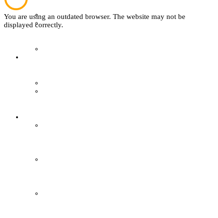
Wer ist wer
You are using an outdated browser. The website may not be
Textil
displayed correctly.
Mitglied werden
Sachsenhof
easyVerein
Über den Sachsenhof
Kontakt
Aktuelles vom Sachsenhof
Besichtigung & Führungen
Aktionen & Veranstaltungen