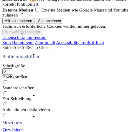
korrekt funktioniert
Externe Medien
Externe Medien wie Google Maps und Youtube
Unser Team & Mitmachen
zulassen
Technisch erforderliche Cookies werden immer geladen.
Sachsenhof-Zentrum
Datenschutz
Impressum
Zum Hauptmenü
Zum Inhalt
Accessibility Tools öffnen
Shift+Alt+A
ESC to Close
Belegungsplan
Bedienungshilfen
Schriftgröße
Wissenswertes
Hochkontrast
Standardschriften
Geschichtliche der Sachsen
Fett-Schreibung
Animationen deaktivieren
Hausrekonstruktionen
Shortcuts
Zum Inhalt