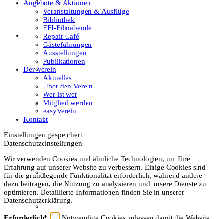
Textil
Angebote & Aktionen
Veranstaltungen & Ausflüge
Bibliothek
EFI-Filmabende
Sachsenhof
Repair Café
Gästeführungen
Ausstellungen
Publikationen
Der Verein
Über den Sachsenhof
Aktuelles
Über den Verein
Wer ist wer
Mitglied werden
Aktuelles vom Sachsenhof
easyVerein
Kontakt
Einstellungen gespeichert
Besichtigung & Führungen
Datenschutzeinstellungen
Wir verwenden Cookies und ähnliche Technologien, um Ihre
Erfahrung auf unserer Website zu verbessern. Einige Cookies sind
Aktionen & Veranstaltungen
für die grundlegende Funktionalität erforderlich, während andere
dazu beitragen, die Nutzung zu analysieren und unsere Dienste zu
optimieren. Detaillierte Informationen finden Sie in unserer
Datenschutzerklärung.
Außerschulischer Lernort
Erforderlich*
Notwendige Cookies zulassen damit die Website