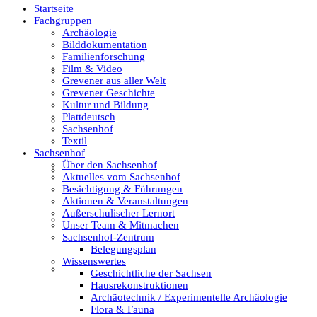
Startseite
Fachgruppen
Film & Video
Archäologie
Bilddokumentation
Familienforschung
Film & Video
Grevener aus aller Welt
Grevener aus aller Welt
Grevener Geschichte
Kultur und Bildung
Plattdeutsch
Grevener Geschichte
Sachsenhof
Textil
Sachsenhof
Über den Sachsenhof
Kultur und Bildung
Aktuelles vom Sachsenhof
Besichtigung & Führungen
Aktionen & Veranstaltungen
Außerschulischer Lernort
Plattdeutsch
Unser Team & Mitmachen
Sachsenhof-Zentrum
Belegungsplan
Wissenswertes
Sachsenhof
Geschichtliche der Sachsen
Hausrekonstruktionen
Archäotechnik / Experimentelle Archäologie
Flora & Fauna