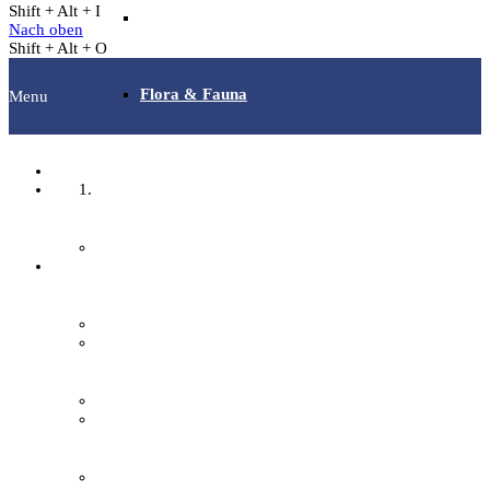
Shift + Alt + I
Archäotechnik / Experimentelle Archäologie
Nach oben
Shift + Alt + O
Flora & Fauna
Menu
Angebote & Aktionen
Startseite
Veranstaltungen & Ausflüge
Fachgruppen
Bibliothek
Archäologie
EFI-Filmabende
Bilddokumentation
Repair Café