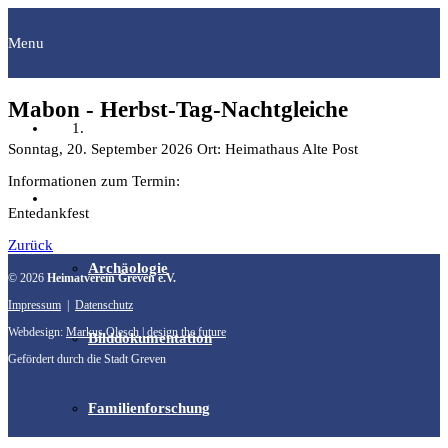
Menu
Mabon - Herbst-Tag-Nachtgleiche
Startseite
Sonntag, 20. September 2026
Ort: Heimathaus Alte Post
Informationen zum Termin:
Fachgruppen
Entedankfest
Zurück
Archäologie
© 2026
Heimatverein Greven e.V.
Impressum
|
Datenschutz
Webdesign:
Markus Olesch | design the future
Bilddokumentation
Gefördert durch die Stadt Greven
Familienforschung