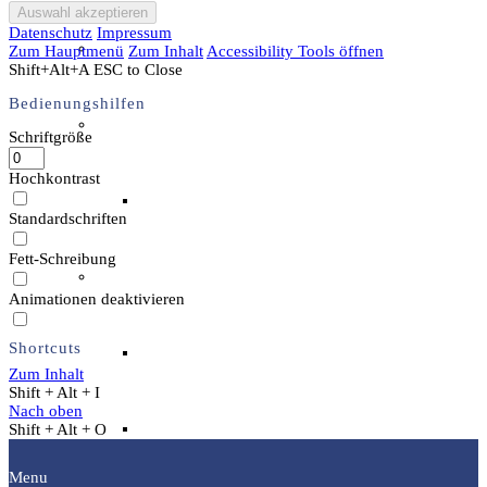
Datenschutz
Impressum
Unser Team & Mitmachen
Zum Hauptmenü
Zum Inhalt
Accessibility Tools öffnen
Shift+Alt+A
ESC to Close
Bedienungshilfen
Sachsenhof-Zentrum
Schriftgröße
Hochkontrast
Belegungsplan
Standardschriften
Fett-Schreibung
Wissenswertes
Animationen deaktivieren
Shortcuts
Geschichtliche der Sachsen
Zum Inhalt
Shift + Alt + I
Nach oben
Hausrekonstruktionen
Shift + Alt + O
Menu