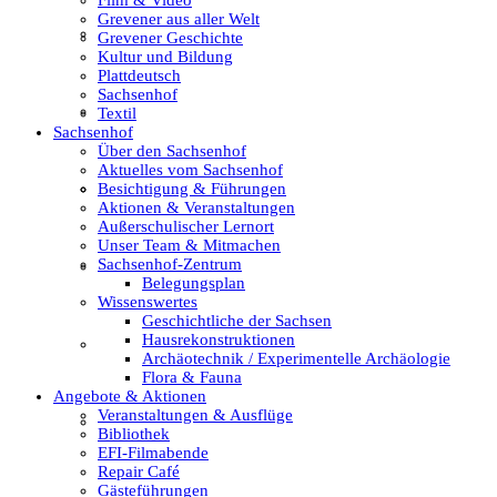
Grevener aus aller Welt
Film & Video
Grevener Geschichte
Kultur und Bildung
Plattdeutsch
Sachsenhof
Grevener aus aller Welt
Textil
Sachsenhof
Über den Sachsenhof
Aktuelles vom Sachsenhof
Besichtigung & Führungen
Grevener Geschichte
Aktionen & Veranstaltungen
Außerschulischer Lernort
Unser Team & Mitmachen
Sachsenhof-Zentrum
Kultur und Bildung
Belegungsplan
Wissenswertes
Geschichtliche der Sachsen
Hausrekonstruktionen
Plattdeutsch
Archäotechnik / Experimentelle Archäologie
Flora & Fauna
Angebote & Aktionen
Veranstaltungen & Ausflüge
Sachsenhof
Bibliothek
EFI-Filmabende
Repair Café
Gästeführungen