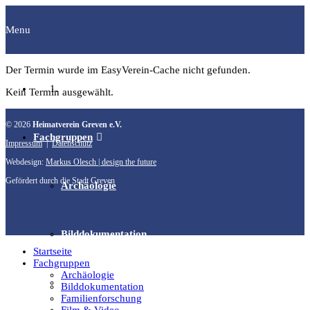
Menu
Der Termin wurde im EasyVerein-Cache nicht gefunden.
Startseite
Kein Termin ausgewählt.
© 2026
Heimatverein Greven e.V.
Fachgruppen
Impressum
|
Datenschutz
Webdesign:
Markus Olesch | design the future
Gefördert durch die Stadt Greven
Archäologie
Bilddokumentation
Startseite
Fachgruppen
Archäologie
Familienforschung
Bilddokumentation
Familienforschung
Film & Video