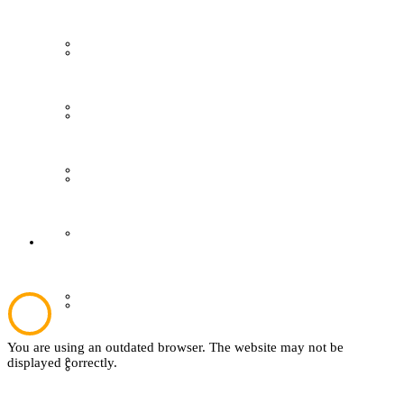
Grevener aus aller Welt
Gästeführungen
Grevener Geschichte
Ausstellungen
Kultur und Bildung
Publikationen
Plattdeutsch
Der Verein
Sachsenhof
Aktuelles
You are using an outdated browser. The website may not be
Textil
displayed correctly.
Über den Verein