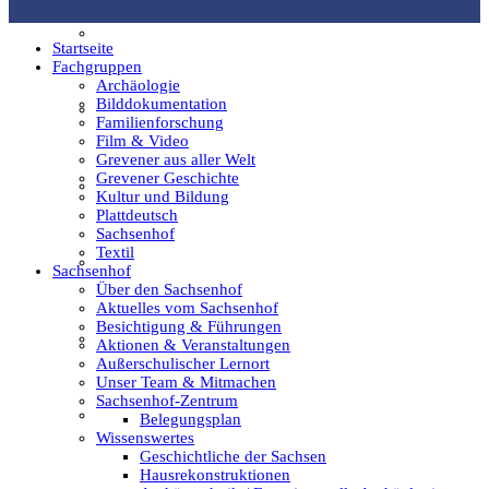
Film & Video
Startseite
Fachgruppen
Archäologie
Bilddokumentation
Grevener aus aller Welt
Familienforschung
Film & Video
Grevener aus aller Welt
Grevener Geschichte
Grevener Geschichte
Kultur und Bildung
Plattdeutsch
Sachsenhof
Textil
Kultur und Bildung
Sachsenhof
Über den Sachsenhof
Aktuelles vom Sachsenhof
Besichtigung & Führungen
Plattdeutsch
Aktionen & Veranstaltungen
Außerschulischer Lernort
Unser Team & Mitmachen
Sachsenhof-Zentrum
Sachsenhof
Belegungsplan
Wissenswertes
Geschichtliche der Sachsen
Hausrekonstruktionen