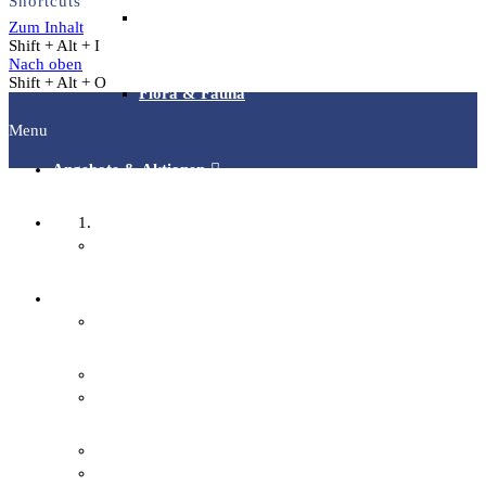
Shortcuts
Archäotechnik / Experimentelle Archäologie
Zum Inhalt
Shift + Alt + I
Nach oben
Shift + Alt + O
Flora & Fauna
Menu
Angebote & Aktionen
Startseite
Veranstaltungen & Ausflüge
Fachgruppen
Bibliothek
Archäologie
EFI-Filmabende
Bilddokumentation
Repair Café