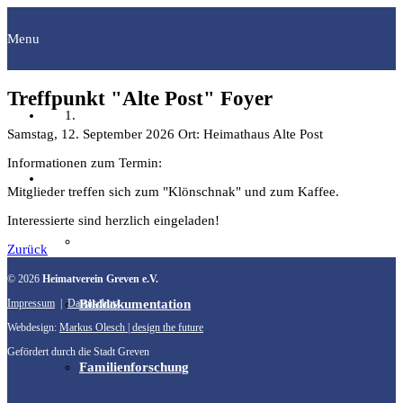
Menu
Treffpunkt "Alte Post" Foyer
Startseite
Samstag, 12. September 2026
Ort: Heimathaus Alte Post
Informationen zum Termin:
Fachgruppen
Mitglieder treffen sich zum "Klönschnak" und zum Kaffee.
Interessierte sind herzlich eingeladen!
Archäologie
Zurück
© 2026
Heimatverein Greven e.V.
Impressum
|
Datenschutz
Bilddokumentation
Webdesign:
Markus Olesch | design the future
Gefördert durch die Stadt Greven
Familienforschung