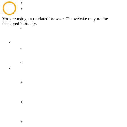
Sachsenhof
Wer ist wer
You are using an outdated browser. The website may not be
Textil
displayed correctly.
Mitglied werden
Sachsenhof
easyVerein
Über den Sachsenhof
Kontakt
Aktuelles vom Sachsenhof
Besichtigung & Führungen
Aktionen & Veranstaltungen