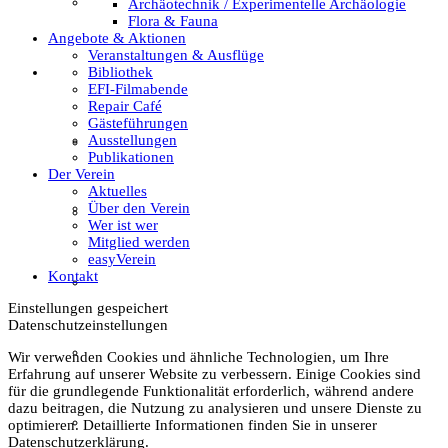
Textil
Archäotechnik / Experimentelle Archäologie
Flora & Fauna
Angebote & Aktionen
Veranstaltungen & Ausflüge
Bibliothek
Sachsenhof
EFI-Filmabende
Repair Café
Gästeführungen
Ausstellungen
Über den Sachsenhof
Publikationen
Der Verein
Aktuelles
Über den Verein
Aktuelles vom Sachsenhof
Wer ist wer
Mitglied werden
easyVerein
Kontakt
Besichtigung & Führungen
Einstellungen gespeichert
Datenschutzeinstellungen
Aktionen & Veranstaltungen
Wir verwenden Cookies und ähnliche Technologien, um Ihre
Erfahrung auf unserer Website zu verbessern. Einige Cookies sind
für die grundlegende Funktionalität erforderlich, während andere
dazu beitragen, die Nutzung zu analysieren und unsere Dienste zu
Außerschulischer Lernort
optimieren. Detaillierte Informationen finden Sie in unserer
Datenschutzerklärung.