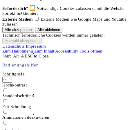
Erforderlich*
Notwendige Cookies zulassen damit die Website
Unser Team & Mitmachen
korrekt funktioniert
Externe Medien
Externe Medien wie Google Maps und Youtube
zulassen
Sachsenhof-Zentrum
Technisch erforderliche Cookies werden immer geladen.
Datenschutz
Impressum
Zum Hauptmenü
Zum Inhalt
Accessibility Tools öffnen
Belegungsplan
Shift+Alt+A
ESC to Close
Bedienungshilfen
Wissenswertes
Schriftgröße
Hochkontrast
Geschichtliche der Sachsen
Standardschriften
Fett-Schreibung
Hausrekonstruktionen
Animationen deaktivieren