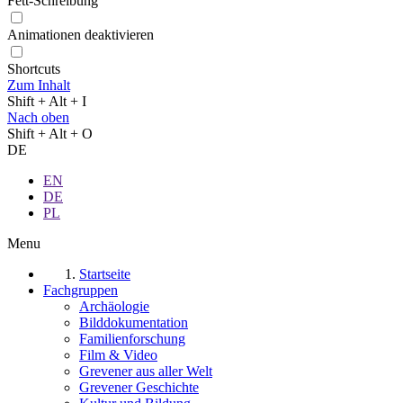
Fett-Schreibung
Animationen deaktivieren
Shortcuts
Zum Inhalt
Shift + Alt + I
Nach oben
Shift + Alt + O
DE
EN
DE
PL
Menu
Startseite
Fachgruppen
Archäologie
Bilddokumentation
Familienforschung
Film & Video
Grevener aus aller Welt
Grevener Geschichte