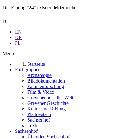
Der Eintrag "24" existiert leider nicht.
DE
EN
DE
PL
Menu
Startseite
Fachgruppen
Archäologie
Bilddokumentation
Familienforschung
Film & Video
Grevener aus aller Welt
Grevener Geschichte
Kultur und Bildung
Plattdeutsch
Sachsenhof
Textil
Sachsenhof
Über den Sachsenhof