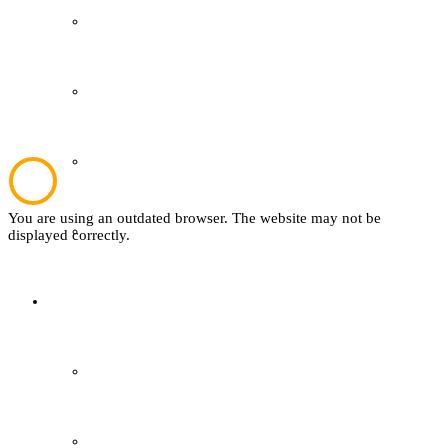
Kultur und Bildung
Plattdeutsch
Sachsenhof
You are using an outdated browser. The website may not be
Textil
displayed correctly.
Sachsenhof
Über den Sachsenhof
Aktuelles vom Sachsenhof