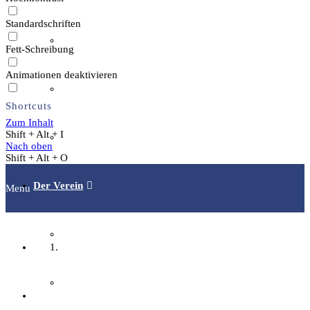
Standardschriften
Gästeführungen
Fett-Schreibung
Animationen deaktivieren
Ausstellungen
Shortcuts
Zum Inhalt
Shift + Alt + I
Publikationen
Nach oben
Shift + Alt + O
Der Verein
Menu
Aktuelles
Startseite
Über den Verein
Fachgruppen