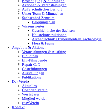
Besichtigung & Führungen
Aktionen & Veranstaltungen
Außerschulischer Lernort
Unser Team & Mitmachen
Unser Team & Mitmachen
Sachsenhof-Zentrum
Belegungsplan
Wissenswertes
Sachsenhof-Zentrum
Geschichtliche der Sachsen
Hausrekonstruktionen
Archäotechnik / Experimentelle Archäologie
Flora & Fauna
Belegungsplan
Angebote & Aktionen
Veranstaltungen & Ausflüge
Bibliothek
EFI-Filmabende
Wissenswertes
Repair Café
Gästeführungen
Ausstellungen
Publikationen
Geschichtliche der Sachsen
Der Verein
Aktuelles
Über den Verein
Wer ist wer
Mitglied werden
Hausrekonstruktionen
easyVerein
Kontakt