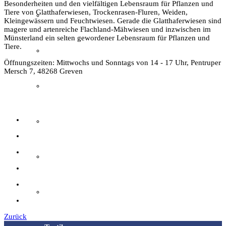
Besonderheiten und den vielfältigen Lebensraum für Pflanzen und
Tiere von Glatthaferwiesen, Trockenrasen-Fluren, Weiden,
Film & Video
Kleingewässern und Feuchtwiesen. Gerade die Glatthaferwiesen sind
magere und artenreiche Flachland-Mähwiesen und inzwischen im
Münsterland ein selten gewordener Lebensraum für Pflanzen und
Tiere.
Grevener aus aller Welt
Öffnungszeiten: Mittwochs und Sonntags von 14 - 17 Uhr, Pentruper
Mersch 7, 48268 Greven
Grevener Geschichte
Kultur und Bildung
Plattdeutsch
Sachsenhof
Zurück