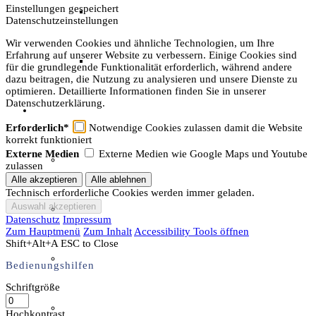
Einstellungen gespeichert
Archäotechnik / Experimentelle Archäologie
Datenschutzeinstellungen
Wir verwenden Cookies und ähnliche Technologien, um Ihre
Erfahrung auf unserer Website zu verbessern. Einige Cookies sind
Flora & Fauna
für die grundlegende Funktionalität erforderlich, während andere
dazu beitragen, die Nutzung zu analysieren und unsere Dienste zu
optimieren. Detaillierte Informationen finden Sie in unserer
Datenschutzerklärung.
Angebote & Aktionen
Erforderlich*
Notwendige Cookies zulassen damit die Website
korrekt funktioniert
Externe Medien
Externe Medien wie Google Maps und Youtube
Veranstaltungen & Ausflüge
zulassen
Technisch erforderliche Cookies werden immer geladen.
Bibliothek
Datenschutz
Impressum
Zum Hauptmenü
Zum Inhalt
Accessibility Tools öffnen
Shift+Alt+A
ESC to Close
EFI-Filmabende
Bedienungshilfen
Schriftgröße
Repair Café
Hochkontrast