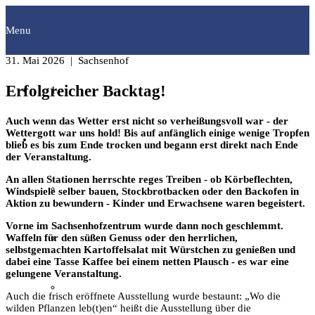
Menu
31. Mai 2026
| Sachsenhof
Erfolgreicher Backtag!
Startseite
Auch wenn das Wetter erst nicht so verheißungsvoll war - der
Wettergott war uns hold! Bis auf anfänglich einige wenige Tropfen
Fachgruppen
blieb es bis zum Ende trocken und begann erst direkt nach Ende
der Veranstaltung.
An allen Stationen herrschte reges Treiben - ob Körbeflechten,
Archäologie
Windspiele selber bauen, Stockbrotbacken oder den Backofen in
Aktion zu bewundern - Kinder und Erwachsene waren begeistert.
Vorne im Sachsenhofzentrum wurde dann noch geschlemmt.
Bilddokumentation
Waffeln für den süßen Genuss oder den herrlichen,
selbstgemachten Kartoffelsalat mit Würstchen zu genießen und
dabei eine Tasse Kaffee bei einem netten Plausch - es war eine
gelungene Veranstaltung.
Familienforschung
Auch die frisch eröffnete Ausstellung wurde bestaunt: „Wo die
wilden Pflanzen leb(t)en“ heißt die Ausstellung über die