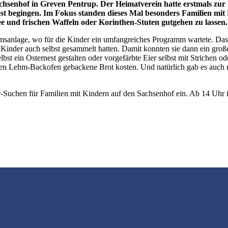
enhof in Greven Pentrup. Der Heimatverein hatte erstmals zur Fe
est begingen. Im Fokus standen dieses Mal besonders Familien mi
e und frischen Waffeln oder Korinthen-Stuten gutgehen zu lassen.
sanlage, wo für die Kinder ein umfangreiches Programm wartete. Das b
 die Kinder auch selbst gesammelt hatten. Damit konnten sie dann ein g
lbst ein Osternest gestalten oder vorgefärbte Eier selbst mit Strichen
len Lehm-Backofen gebackene Brot kosten. Und natürlich gab es auch 
r-Suchen für Familien mit Kindern auf den Sachsenhof ein. Ab 14 Uhr i