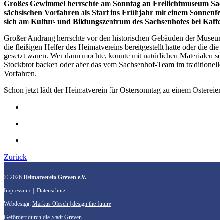
Großes Gewimmel herrschte am Sonntag an Freilichtmuseum Sachs
sächsischen Vorfahren als Start ins Frühjahr mit einem Sonnenf
sich am Kultur- und Bildungszentrum des Sachsenhofes bei Kaffe
Großer Andrang herrschte vor den historischen Gebäuden der Museum
die fleißigen Helfer des Heimatvereins bereitgestellt hatte oder die
gesetzt waren. Wer dann mochte, konnte mit natürlichen Materialen se
Stockbrot backen oder aber das vom Sachsenhof-Team im traditionel
Vorfahren.
Schon jetzt lädt der Heimatverein für Ostersonntag zu einem Ostereie
Zurück
© 2026
Heimatverein Greven e.V.
Impressum
|
Datenschutz
Webdesign:
Markus Olesch | design the future
Gefördert durch die Stadt Greven