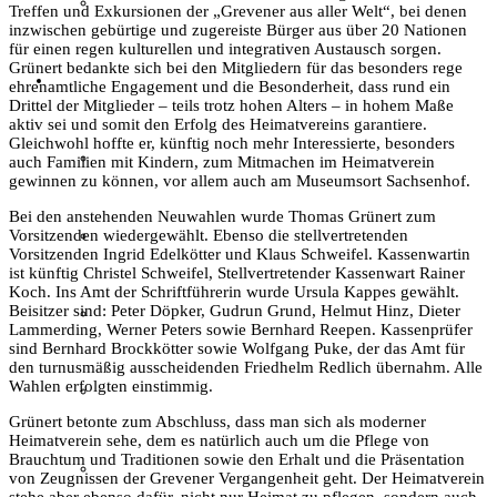
Textil
Treffen und Exkursionen der „Grevener aus aller Welt“, bei denen
inzwischen gebürtige und zugereiste Bürger aus über 20 Nationen
für einen regen kulturellen und integrativen Austausch sorgen.
Grünert bedankte sich bei den Mitgliedern für das besonders rege
Sachsenhof
ehrenamtliche Engagement und die Besonderheit, dass rund ein
Drittel der Mitglieder – teils trotz hohen Alters – in hohem Maße
aktiv sei und somit den Erfolg des Heimatvereins garantiere.
Gleichwohl hoffte er, künftig noch mehr Interessierte, besonders
Über den Sachsenhof
auch Familien mit Kindern, zum Mitmachen im Heimatverein
gewinnen zu können, vor allem auch am Museumsort Sachsenhof.
Bei den anstehenden Neuwahlen wurde Thomas Grünert zum
Aktuelles vom Sachsenhof
Vorsitzenden wiedergewählt. Ebenso die stellvertretenden
Vorsitzenden Ingrid Edelkötter und Klaus Schweifel. Kassenwartin
ist künftig Christel Schweifel, Stellvertretender Kassenwart Rainer
Koch. Ins Amt der Schriftführerin wurde Ursula Kappes gewählt.
Beisitzer sind: Peter Döpker, Gudrun Grund, Helmut Hinz, Dieter
Besichtigung & Führungen
Lammerding, Werner Peters sowie Bernhard Reepen. Kassenprüfer
sind Bernhard Brockkötter sowie Wolfgang Puke, der das Amt für
den turnusmäßig ausscheidenden Friedhelm Redlich übernahm. Alle
Wahlen erfolgten einstimmig.
Aktionen & Veranstaltungen
Grünert betonte zum Abschluss, dass man sich als moderner
Heimatverein sehe, dem es natürlich auch um die Pflege von
Brauchtum und Traditionen sowie den Erhalt und die Präsentation
Außerschulischer Lernort
von Zeugnissen der Grevener Vergangenheit geht. Der Heimatverein