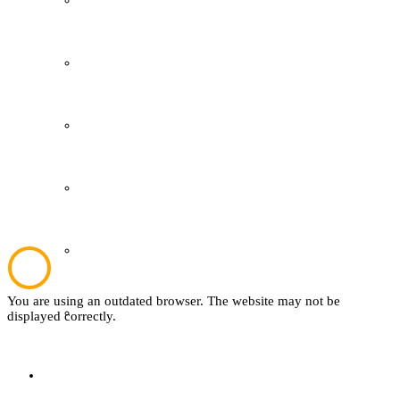
Grevener Geschichte
Kultur und Bildung
Plattdeutsch
Sachsenhof
You are using an outdated browser. The website may not be
Textil
displayed correctly.
Sachsenhof