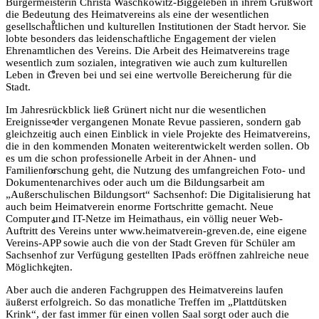
Bürgermeisterin Christa Waschkowitz-Biggeleben in ihrem Grußwort
die Bedeutung des Heimatvereins als eine der wesentlichen
Film & Video
gesellschaftlichen und kulturellen Institutionen der Stadt hervor. Sie
lobte besonders das leidenschaftliche Engagement der vielen
Ehrenamtlichen des Vereins. Die Arbeit des Heimatvereins trage
wesentlich zum sozialen, integrativen wie auch zum kulturellen
Grevener aus aller Welt
Leben in Greven bei und sei eine wertvolle Bereicherung für die
Stadt.
Im Jahresrückblick ließ Grünert nicht nur die wesentlichen
Grevener Geschichte
Ereignisse der vergangenen Monate Revue passieren, sondern gab
gleichzeitig auch einen Einblick in viele Projekte des Heimatvereins,
die in den kommenden Monaten weiterentwickelt werden sollen. Ob
es um die schon professionelle Arbeit in der Ahnen- und
Familienforschung geht, die Nutzung des umfangreichen Foto- und
Kultur und Bildung
Dokumentenarchives oder auch um die Bildungsarbeit am
„Außerschulischen Bildungsort“ Sachsenhof: Die Digitalisierung hat
auch beim Heimatverein enorme Fortschritte gemacht. Neue
Computer und IT-Netze im Heimathaus, ein völlig neuer Web-
Plattdeutsch
Auftritt des Vereins unter www.heimatverein-greven.de, eine eigene
Vereins-APP sowie auch die von der Stadt Greven für Schüler am
Sachsenhof zur Verfügung gestellten IPads eröffnen zahlreiche neue
Möglichkeiten.
Sachsenhof
Aber auch die anderen Fachgruppen des Heimatvereins laufen
äußerst erfolgreich. So das monatliche Treffen im „Plattdütsken
Krink“, der fast immer für einen vollen Saal sorgt oder auch die