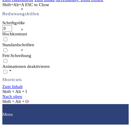
Shift+Alt+A
ESC to Close
Wer ist wer
Bedienungshilfen
Schriftgröße
Mitglied werden
Hochkontrast
Standardschriften
easyVerein
Fett-Schreibung
Animationen deaktivieren
Kontakt
Shortcuts
Zum Inhalt
Shift + Alt + I
Nach oben
Shift + Alt + O
Menu