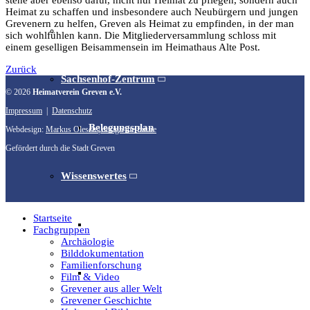
stehe aber ebenso dafür, nicht nur Heimat zu pflegen, sondern auch
Heimat zu schaffen und insbesondere auch Neubürgern und jungen
Grevenern zu helfen, Greven als Heimat zu empfinden, in der man
Unser Team & Mitmachen
sich wohlfühlen kann. Die Mitgliederversammlung schloss mit
einem geselligen Beisammensein im Heimathaus Alte Post.
Zurück
Sachsenhof-Zentrum
© 2026
Heimatverein Greven e.V.
Impressum
|
Datenschutz
Belegungsplan
Webdesign:
Markus Olesch | design the future
Gefördert durch die Stadt Greven
Wissenswertes
Startseite
Geschichtliche der Sachsen
Fachgruppen
Archäologie
Bilddokumentation
Familienforschung
Hausrekonstruktionen
Film & Video
Grevener aus aller Welt
Grevener Geschichte