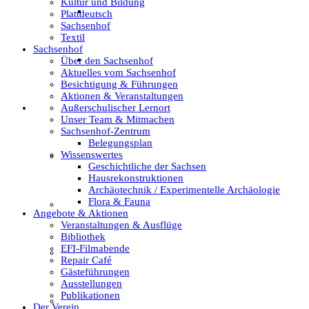
Kultur und Bildung
Archäotechnik / Experimentelle Archäologie
Plattdeutsch
Sachsenhof
Textil
Sachsenhof
Flora & Fauna
Über den Sachsenhof
Aktuelles vom Sachsenhof
Besichtigung & Führungen
Aktionen & Veranstaltungen
Außerschulischer Lernort
Angebote & Aktionen
Unser Team & Mitmachen
Sachsenhof-Zentrum
Belegungsplan
Wissenswertes
Veranstaltungen & Ausflüge
Geschichtliche der Sachsen
Hausrekonstruktionen
Archäotechnik / Experimentelle Archäologie
Flora & Fauna
Bibliothek
Angebote & Aktionen
Veranstaltungen & Ausflüge
Bibliothek
EFI-Filmabende
EFI-Filmabende
Repair Café
Gästeführungen
Ausstellungen
Publikationen
Repair Café
Der Verein