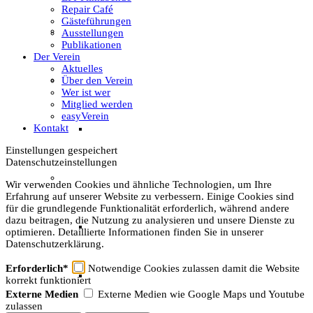
Repair Café
Gästeführungen
Unser Team & Mitmachen
Ausstellungen
Publikationen
Der Verein
Aktuelles
Sachsenhof-Zentrum
Über den Verein
Wer ist wer
Mitglied werden
easyVerein
Kontakt
Belegungsplan
Einstellungen gespeichert
Datenschutzeinstellungen
Wissenswertes
Wir verwenden Cookies und ähnliche Technologien, um Ihre
Erfahrung auf unserer Website zu verbessern. Einige Cookies sind
für die grundlegende Funktionalität erforderlich, während andere
dazu beitragen, die Nutzung zu analysieren und unsere Dienste zu
Geschichtliche der Sachsen
optimieren. Detaillierte Informationen finden Sie in unserer
Datenschutzerklärung.
Erforderlich*
Notwendige Cookies zulassen damit die Website
Hausrekonstruktionen
korrekt funktioniert
Externe Medien
Externe Medien wie Google Maps und Youtube
zulassen