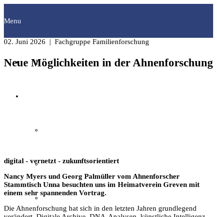
Menu
02. Juni 2026
| Fachgruppe Familienforschung
Neue Möglichkeiten in der Ahnenforschung
Startseite
Fachgruppen
Archäologie
digital - vernetzt - zukunftsorientiert
Bilddokumentation
Nancy Myers und Georg Palmüller vom Ahnenforscher
Stammtisch Unna besuchten uns im Heimatverein Greven mit
einem sehr spannenden Vortrag.
Familienforschung
Die Ahnenforschung hat sich in den letzten Jahren grundlegend
verändert. Digitale Archive, DNA-Analysen, künstliche Intelligenz