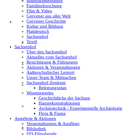
Bilddokumentation
Textil
Familienforschung
Film & Video
Grevener aus aller Welt
Grevener Geschichte
Sachsenhof
Kultur und Bildung
Plattdeutsch
Sachsenhof
Textil
Über den Sachsenhof
Sachsenhof
Über den Sachsenhof
Aktuelles vom Sachsenhof
Besichtigung & Führungen
Aktuelles vom Sachsenhof
Aktionen & Veranstaltungen
Außerschulischer Lernort
Unser Team & Mitmachen
Sachsenhof-Zentrum
Besichtigung & Führungen
Belegungsplan
Wissenswertes
Geschichtliche der Sachsen
Hausrekonstruktionen
Aktionen & Veranstaltungen
Archäotechnik / Experimentelle Archäologie
Flora & Fauna
Angebote & Aktionen
Veranstaltungen & Ausflüge
Außerschulischer Lernort
Bibliothek
EFI-Filmabende