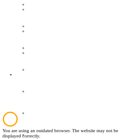
Film & Video
Wer ist wer
Grevener aus aller Welt
Mitglied werden
Grevener Geschichte
easyVerein
Kultur und Bildung
Kontakt
Plattdeutsch
Sachsenhof
You are using an outdated browser. The website may not be
Textil
displayed correctly.