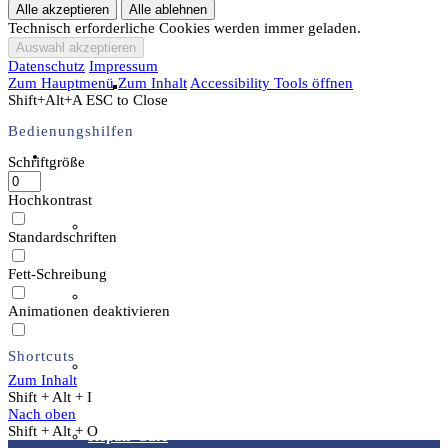
Archäotechnik / Experimentelle Archäologie
Technisch erforderliche Cookies werden immer geladen.
Datenschutz
Impressum
Zum Hauptmenü
Zum Inhalt
Accessibility Tools öffnen
Flora & Fauna
Shift+Alt+A
ESC to Close
Bedienungshilfen
Angebote & Aktionen
Schriftgröße
Hochkontrast
Veranstaltungen & Ausflüge
Standardschriften
Fett-Schreibung
Bibliothek
Animationen deaktivieren
Shortcuts
EFI-Filmabende
Zum Inhalt
Shift + Alt + I
Nach oben
Shift + Alt + O
Repair Café