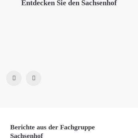
Entdecken Sie den Sachsenhof
Von früher bis heute: Historie, Wiederaufbau, Instandhaltung
Ent
und Zentrum.
QR
Berichte aus der Fachgruppe
Sachsenhof