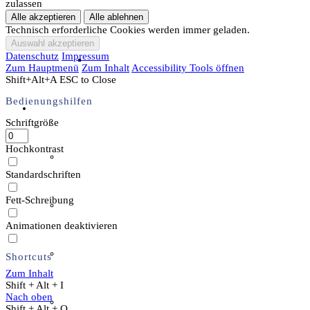
zulassen
Archäotechnik / Experimentelle Archäologie
Technisch erforderliche Cookies werden immer geladen.
Datenschutz
Impressum
Flora & Fauna
Zum Hauptmenü
Zum Inhalt
Accessibility Tools öffnen
Shift+Alt+A
ESC to Close
Bedienungshilfen
Angebote & Aktionen
Schriftgröße
Hochkontrast
Veranstaltungen & Ausflüge
Standardschriften
Fett-Schreibung
Bibliothek
Animationen deaktivieren
EFI-Filmabende
Shortcuts
Zum Inhalt
Shift + Alt + I
Nach oben
Repair Café
Shift + Alt + O