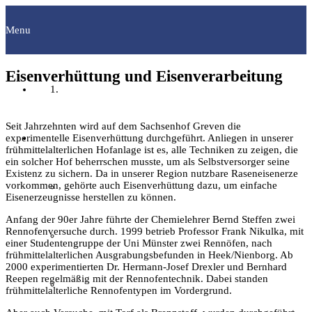
Menu
Eisenverhüttung und Eisenverarbeitung
Startseite
Seit Jahrzehnten wird auf dem Sachsenhof Greven die
Fachgruppen
experimentelle Eisenverhüttung durchgeführt. Anliegen in unserer
frühmittelalterlichen Hofanlage ist es, alle Techniken zu zeigen, die
ein solcher Hof beherrschen musste, um als Selbstversorger seine
Existenz zu sichern. Da in unserer Region nutzbare Raseneisenerze
vorkommen, gehörte auch Eisenverhüttung dazu, um einfache
Archäologie
Eisenerzeugnisse herstellen zu können.
Anfang der 90er Jahre führte der Chemielehrer Bernd Steffen zwei
Rennofenversuche durch. 1999 betrieb Professor Frank Nikulka, mit
Bilddokumentation
einer Studentengruppe der Uni Münster zwei Rennöfen, nach
frühmittelalterlichen Ausgrabungsbefunden in Heek/Nienborg. Ab
2000 experimentierten Dr. Hermann-Josef Drexler und Bernhard
Reepen regelmäßig mit der Rennofentechnik. Dabei standen
Familienforschung
frühmittelalterliche Rennofentypen im Vordergrund.