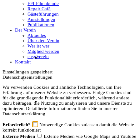
EFI-Filmabende
Repair Café
Unser Team & Mitmachen
Gästeführungen
Ausstellungen
Publikationen
Der Verein
Aktuelles
Sachsenhof-Zentrum
Über den Verein
Wer ist wer
Mitglied werden
easyVerein
Belegungsplan
Kontakt
Einstellungen gespeichert
Datenschutzeinstellungen
Wissenswertes
Wir verwenden Cookies und ähnliche Technologien, um Ihre
Erfahrung auf unserer Website zu verbessern. Einige Cookies sind
für die grundlegende Funktionalität erforderlich, während andere
Geschichtliche der Sachsen
dazu beitragen, die Nutzung zu analysieren und unsere Dienste zu
optimieren. Detaillierte Informationen finden Sie in unserer
Datenschutzerklärung.
Hausrekonstruktionen
Erforderlich*
Notwendige Cookies zulassen damit die Website
korrekt funktioniert
Externe Medien
Externe Medien wie Google Maps und Youtube