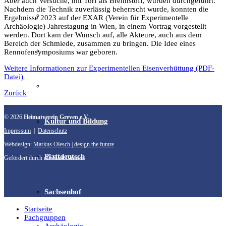
Aber auch Versuche, mit Torf als Brennstoff, wurden durchgeführt.
Nachdem die Technik zuverlässig beherrscht wurde, konnten die
Film & Video
Ergebnisse 2023 auf der EXAR (Verein für Experimentelle
Archäologie) Jahrestagung in Wien, in einem Vortrag vorgestellt
werden. Dort kam der Wunsch auf, alle Akteure, auch aus dem
Bereich der Schmiede, zusammen zu bringen. Die Idee eines
Grevener aus aller Welt
Rennofensymposiums war geboren.
Weitere Informationen zur Experimentellen Eisenverhüttung (PDF-
Datei)
Grevener Geschichte
Zurück
© 2026
Heimatverein Greven e.V.
Kultur und Bildung
Impressum
|
Datenschutz
Webdesign:
Markus Olesch | design the future
Plattdeutsch
Gefördert durch die Stadt Greven
Sachsenhof
Startseite
Fachgruppen
Archäologie