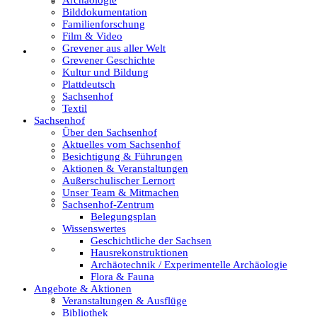
Textil
Bilddokumentation
Familienforschung
Film & Video
Grevener aus aller Welt
Sachsenhof
Grevener Geschichte
Kultur und Bildung
Plattdeutsch
Sachsenhof
Über den Sachsenhof
Textil
Sachsenhof
Über den Sachsenhof
Aktuelles vom Sachsenhof
Aktuelles vom Sachsenhof
Besichtigung & Führungen
Aktionen & Veranstaltungen
Außerschulischer Lernort
Unser Team & Mitmachen
Besichtigung & Führungen
Sachsenhof-Zentrum
Belegungsplan
Wissenswertes
Geschichtliche der Sachsen
Aktionen & Veranstaltungen
Hausrekonstruktionen
Archäotechnik / Experimentelle Archäologie
Flora & Fauna
Angebote & Aktionen
Außerschulischer Lernort
Veranstaltungen & Ausflüge
Bibliothek