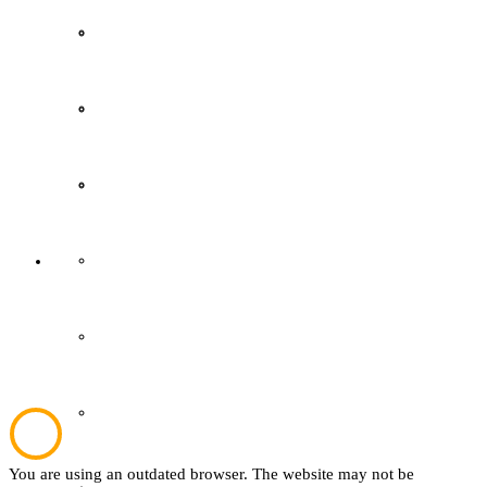
Film & Video
Wer ist wer
Grevener aus aller Welt
Mitglied werden
Grevener Geschichte
easyVerein
Kultur und Bildung
Kontakt
Plattdeutsch
Sachsenhof
You are using an outdated browser. The website may not be