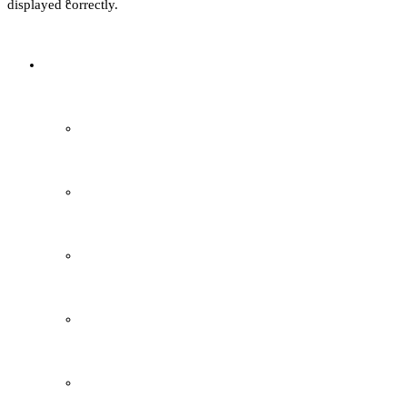
Textil
displayed correctly.
Sachsenhof
Über den Sachsenhof
Aktuelles vom Sachsenhof
Besichtigung & Führungen
Aktionen & Veranstaltungen
Außerschulischer Lernort