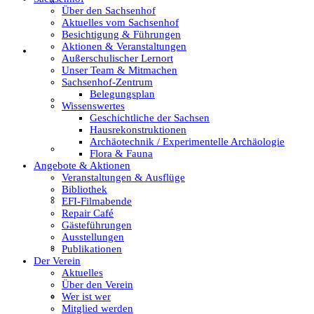
Textil
Über den Sachsenhof
Aktuelles vom Sachsenhof
Besichtigung & Führungen
Aktionen & Veranstaltungen
Sachsenhof
Außerschulischer Lernort
Unser Team & Mitmachen
Sachsenhof-Zentrum
Belegungsplan
Über den Sachsenhof
Wissenswertes
Geschichtliche der Sachsen
Hausrekonstruktionen
Archäotechnik / Experimentelle Archäologie
Aktuelles vom Sachsenhof
Flora & Fauna
Angebote & Aktionen
Veranstaltungen & Ausflüge
Bibliothek
Besichtigung & Führungen
EFI-Filmabende
Repair Café
Gästeführungen
Ausstellungen
Aktionen & Veranstaltungen
Publikationen
Der Verein
Aktuelles
Über den Verein
Außerschulischer Lernort
Wer ist wer
Mitglied werden