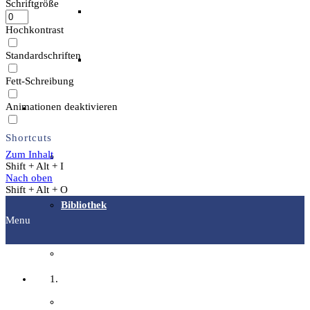
Schriftgröße
Archäotechnik / Experimentelle Archäologie
Hochkontrast
Standardschriften
Flora & Fauna
Fett-Schreibung
Animationen deaktivieren
Angebote & Aktionen
Shortcuts
Zum Inhalt
Veranstaltungen & Ausflüge
Shift + Alt + I
Nach oben
Shift + Alt + O
Bibliothek
Menu
EFI-Filmabende
Startseite
Repair Café