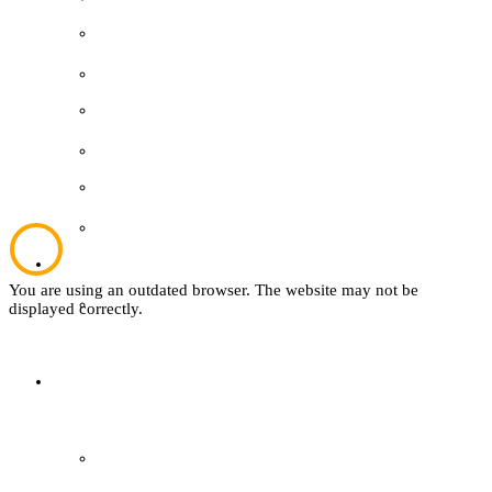
Wer ist wer
Kultur und Bildung
Mitglied werden
Plattdeutsch
easyVerein
Sachsenhof
Kontakt
You are using an outdated browser. The website may not be
Textil
displayed correctly.
Sachsenhof
Über den Sachsenhof