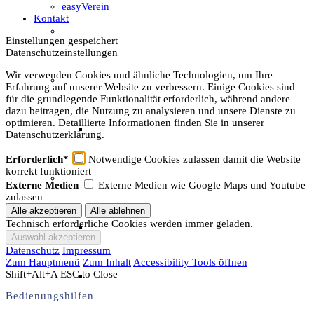
easyVerein
Kontakt
Unser Team & Mitmachen
Einstellungen gespeichert
Datenschutzeinstellungen
Wir verwenden Cookies und ähnliche Technologien, um Ihre
Sachsenhof-Zentrum
Erfahrung auf unserer Website zu verbessern. Einige Cookies sind
für die grundlegende Funktionalität erforderlich, während andere
dazu beitragen, die Nutzung zu analysieren und unsere Dienste zu
optimieren. Detaillierte Informationen finden Sie in unserer
Belegungsplan
Datenschutzerklärung.
Erforderlich*
Notwendige Cookies zulassen damit die Website
korrekt funktioniert
Wissenswertes
Externe Medien
Externe Medien wie Google Maps und Youtube
zulassen
Technisch erforderliche Cookies werden immer geladen.
Geschichtliche der Sachsen
Datenschutz
Impressum
Zum Hauptmenü
Zum Inhalt
Accessibility Tools öffnen
Shift+Alt+A
ESC to Close
Hausrekonstruktionen
Bedienungshilfen