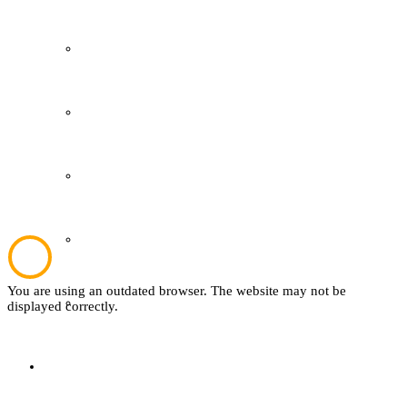
Grevener Geschichte
Kultur und Bildung
Plattdeutsch
Sachsenhof
You are using an outdated browser. The website may not be
Textil
displayed correctly.
Sachsenhof