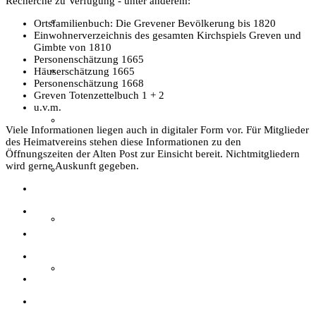
Recherche zu Verfügung - unter anderem:
Film & Video
Ortsfamilienbuch: Die Grevener Bevölkerung bis 1820
Einwohnerverzeichnis des gesamten Kirchspiels Greven und
Gimbte von 1810
Personenschätzung 1665
Grevener aus aller Welt
Häuserschätzung 1665
Personenschätzung 1668
Greven Totenzettelbuch 1 + 2
u.v.m.
Grevener Geschichte
Viele Informationen liegen auch in digitaler Form vor. Für Mitglieder
des Heimatvereins stehen diese Informationen zu den
Öffnungszeiten der Alten Post zur Einsicht bereit. Nichtmitgliedern
wird gerne Auskunft gegeben.
Kultur und Bildung
Plattdeutsch
Sachsenhof