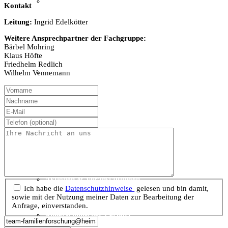
Textil
Kontakt
Leitung:
Ingrid Edelkötter
Sachsenhof
Weitere Ansprechpartner der Fachgruppe:
Bärbel Mohring
Klaus Höfte
Friedhelm Redlich
Über den Sachsenhof
Wilhelm Vennemann
Aktuelles vom Sachsenhof
Besichtigung & Führungen
Aktionen & Veranstaltungen
Ich habe die
Daten­schutz­hinweise
gelesen und bin damit,
sowie mit der Nutzung meiner Daten zur Bearbeitung der
Anfrage, einverstanden.
Außerschulischer Lernort