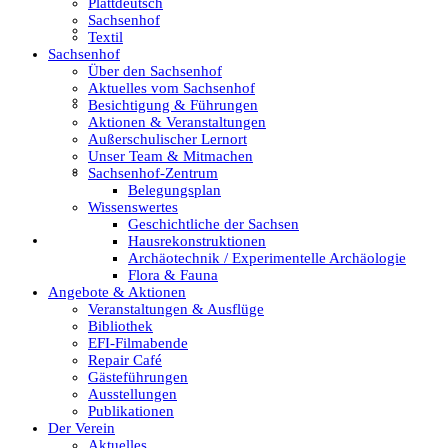
Plattdeutsch
Sachsenhof
Wer ist wer
Textil
Sachsenhof
Über den Sachsenhof
Aktuelles vom Sachsenhof
Mitglied werden
Besichtigung & Führungen
Aktionen & Veranstaltungen
Außerschulischer Lernort
Unser Team & Mitmachen
easyVerein
Sachsenhof-Zentrum
Belegungsplan
Wissenswertes
Geschichtliche der Sachsen
Kontakt
Hausrekonstruktionen
Archäotechnik / Experimentelle Archäologie
Flora & Fauna
Angebote & Aktionen
Veranstaltungen & Ausflüge
Bibliothek
EFI-Filmabende
Repair Café
Gästeführungen
Ausstellungen
Publikationen
Der Verein
Aktuelles